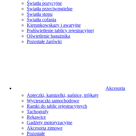
Światła pozycyjne
Światła przeciwmgielne
Światła stopu
Światła cofania
Kierunkowskazy i awaryjne
Podświetlenie tablicy rejestracyjnej
Oświetlenie bagażnika
Pozostałe żarówki
Akcesoria
Apteczki, kamizelki, gaśnice, trójkąty
Wycieraczki samochodowe
Ramki do tablic rejestracyjnych
Tachografy
Rękawice
Gadżety motoryzacyjne
Akcesoria zimowe
Pozostałe