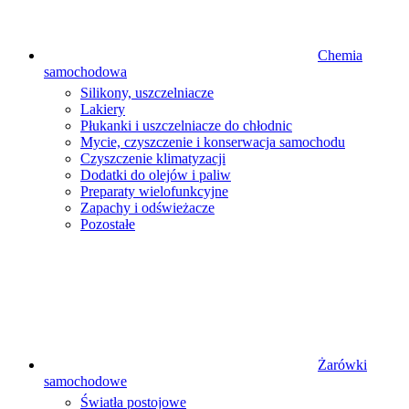
Chemia
samochodowa
Silikony, uszczelniacze
Lakiery
Płukanki i uszczelniacze do chłodnic
Mycie, czyszczenie i konserwacja samochodu
Czyszczenie klimatyzacji
Dodatki do olejów i paliw
Preparaty wielofunkcyjne
Zapachy i odświeżacze
Pozostałe
Żarówki
samochodowe
Światła postojowe