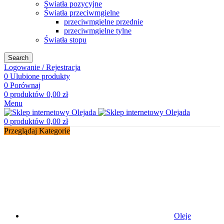
Światła pozycyjne
Światła przeciwmgielne
przeciwmgielne przednie
przeciwmgielne tylne
Światła stopu
Search
Logowanie / Rejestracja
0
Ulubione produkty
0
Porównaj
0
produktów
0,00
zł
Menu
0
produktów
0,00
zł
Przeglądaj Kategorie
Oleje