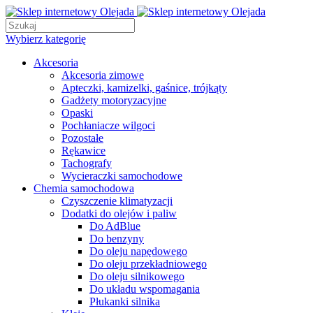
Wybierz kategorię
Akcesoria
Akcesoria zimowe
Apteczki, kamizelki, gaśnice, trójkąty
Gadżety motoryzacyjne
Opaski
Pochłaniacze wilgoci
Pozostałe
Rękawice
Tachografy
Wycieraczki samochodowe
Chemia samochodowa
Czyszczenie klimatyzacji
Dodatki do olejów i paliw
Do AdBlue
Do benzyny
Do oleju napędowego
Do oleju przekładniowego
Do oleju silnikowego
Do układu wspomagania
Płukanki silnika