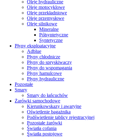
Oleje hydrauliczne
Oleje motocyklowe
Oleje przekładniowe
Oleje przemysłowe
Oleje silnikowe
Mineralne
Półsyntetyczne
Syntetyczne
Płyny eksploatacyjne
Adblue
Płyny chłodnicze
Płyny do spryskiwaczy
Płyny do wspomagania
Płyny hamulcowe
Płyny hydrauliczne
Pozostałe
Smary
Smary do łańcuchów
Żarówki samochodowe
Kierunkowskazy i awaryjne
Oświetlenie bagażnika
Podświetlenie tablicy rejestracyjnej
Pozostałe żarówki
Światła cofania
Światła postojowe