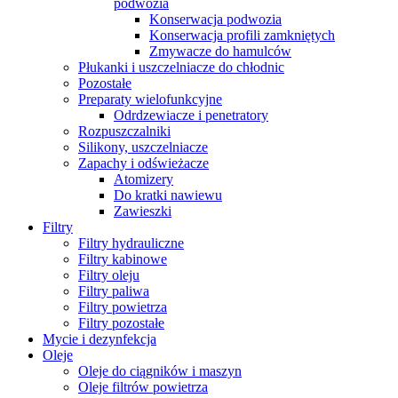
podwozia
Konserwacja podwozia
Konserwacja profili zamkniętych
Zmywacze do hamulców
Płukanki i uszczelniacze do chłodnic
Pozostałe
Preparaty wielofunkcyjne
Odrdzewiacze i penetratory
Rozpuszczalniki
Silikony, uszczelniacze
Zapachy i odświeżacze
Atomizery
Do kratki nawiewu
Zawieszki
Filtry
Filtry hydrauliczne
Filtry kabinowe
Filtry oleju
Filtry paliwa
Filtry powietrza
Filtry pozostałe
Mycie i dezynfekcja
Oleje
Oleje do ciągników i maszyn
Oleje filtrów powietrza