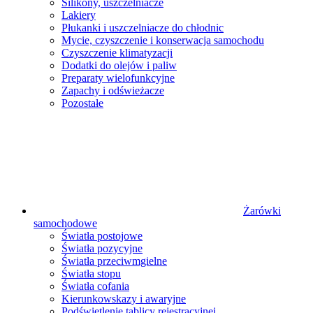
Silikony, uszczelniacze
Lakiery
Płukanki i uszczelniacze do chłodnic
Mycie, czyszczenie i konserwacja samochodu
Czyszczenie klimatyzacji
Dodatki do olejów i paliw
Preparaty wielofunkcyjne
Zapachy i odświeżacze
Pozostałe
Żarówki
samochodowe
Światła postojowe
Światła pozycyjne
Światła przeciwmgielne
Światła stopu
Światła cofania
Kierunkowskazy i awaryjne
Podświetlenie tablicy rejestracyjnej