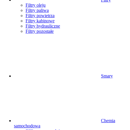
Filtry oleju
Filtry paliwa
Filtry powietrza
Filtry kabinowe
Filtry hydrauliczne
Filtry pozostałe
Smary
Chemia
samochodowa