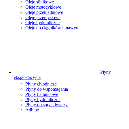
Oleje silnikowe
Oleje motocyklowe
Oleje przekładniowe
Oleje przemysłowe
Oleje hydrauliczne
Oleje do ciągników i maszyn
Płyny
eksploatacyjne
Płyny chłodnicze
Płyny do wspomagania
Płyny hamulcowe
Płyny hydrauliczne
Płyny do spryskiwaczy
Adblue