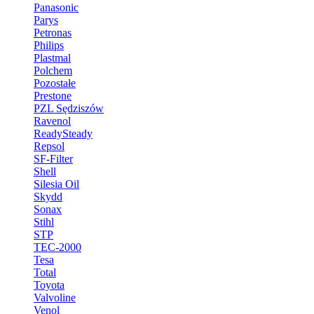
Panasonic
Parys
Petronas
Philips
Plastmal
Polchem
Pozostałe
Prestone
PZL Sędziszów
Ravenol
ReadySteady
Repsol
SF-Filter
Shell
Silesia Oil
Skydd
Sonax
Stihl
STP
TEC-2000
Tesa
Total
Toyota
Valvoline
Venol