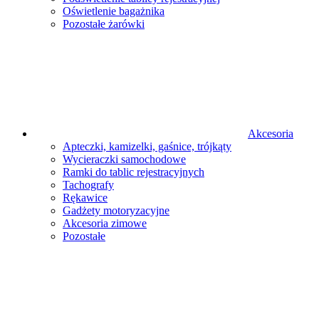
Oświetlenie bagażnika
Pozostałe żarówki
Akcesoria
Apteczki, kamizelki, gaśnice, trójkąty
Wycieraczki samochodowe
Ramki do tablic rejestracyjnych
Tachografy
Rękawice
Gadżety motoryzacyjne
Akcesoria zimowe
Pozostałe