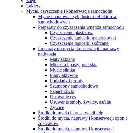
Kleje
Lakiery
Mycie, czyszczenie i konserwacja samochodu
Mycie i naprawa szyb, luster i reflektorów
samochodowych
Preparaty do czyszczenia wnętrza samochodu
Czyszczenie plastików
Czyszczenie tapicerki materiałowej
Czyszczenie tapicerki skórzanej
Preparaty do mycia, konserwacji i naprawy
nadwozia
Maty szklane
Mleczka i pasty polerskie
Mycie silnika
Piany aktywne
Podkłady i grunty
Szampony samochodowe
Szpachlówki
Usuwanie rys
Usuwanie smoły, żywicy, asfaltu
Żywice
Środki do mycia i konserwacji felg
Środki do mycia, naprawy i konserwacji opon i
zderzaków
Środki do mycia, naprawy i konserwacji