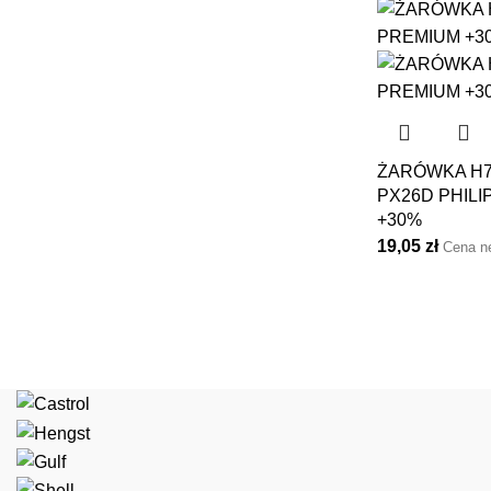
ŻARÓWKA H7
PX26D PHILI
+30%
19,05
zł
Cena n