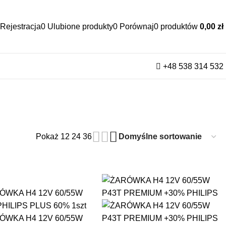
Rejestracja
0
Ulubione produkty
0
Porównaj
0
produktów
0,00
zł
+48 538 314 532
Pokaż
12
24
36