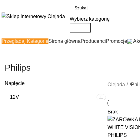
Wybierz kategorię
Search
Przeglądaj Kategorie
Strona główna
Producenci
Promocje
Akc
Philips
Napięcie
Olejada
/
Phil
12V
11
Brak