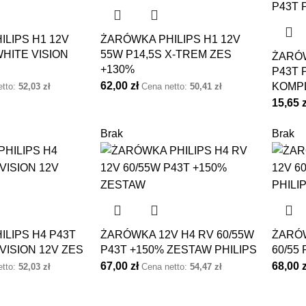
LIPS H1 12V
ŻARÓWKA PHILIPS H1 12V
WHITE VISION
55W P14,5S X-TREM ZES
ŻARÓW
+130%
P43T 
62,00
zł
KOMPL
etto:
52,03
zł
Cena netto:
50,41
zł
15,65
Brak
Brak
LIPS H4 P43T
ŻARÓWKA 12V H4 RV 60/55W
ŻARÓW
VISION 12V ZES
P43T +150% ZESTAW PHILIPS
60/55
67,00
zł
68,00
etto:
52,03
zł
Cena netto:
54,47
zł