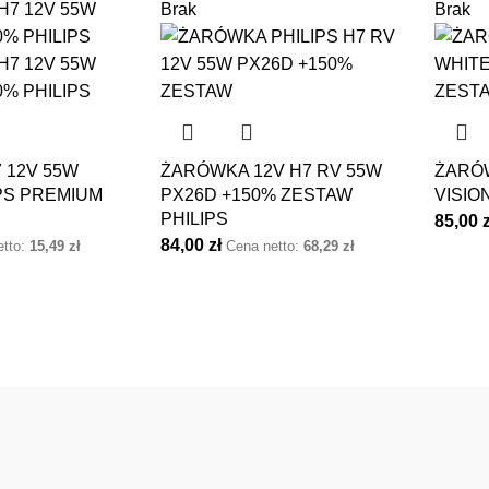
Brak
Brak
 12V 55W
ŻARÓWKA 12V H7 RV 55W
ŻARÓW
PS PREMIUM
PX26D +150% ZESTAW
VISIO
PHILIPS
85,00
84,00
zł
etto:
15,49
zł
Cena netto:
68,29
zł