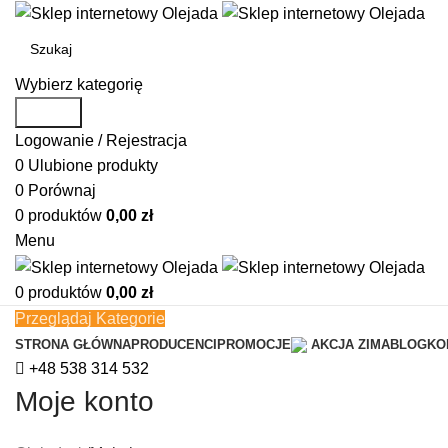
Wybierz kategorię
Search
Logowanie / Rejestracja
0
Ulubione produkty
0
Porównaj
0
produktów
0,00
zł
Menu
0
produktów
0,00
zł
Przeglądaj Kategorie
STRONA GŁÓWNA
PRODUCENCI
PROMOCJE
AKCJA ZIMA
BLOG
KO
+48 538 314 532
Moje konto