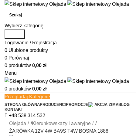
Wybierz kategorię
Search
Logowanie / Rejestracja
0
Ulubione produkty
0
Porównaj
0
produktów
0,00
zł
Menu
0
produktów
0,00
zł
Przeglądaj Kategorie
STRONA GŁÓWNA
PRODUCENCI
PROMOCJE
AKCJA ZIMA
BLOG
KONTAKT
+48 538 314 532
Olejada
/
Kierunkowskazy i awaryjne
/
ŻARÓWKA 12V 4W BA9S T4W BOSMA 1888