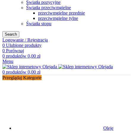
Światła pozycyjne
Światła przeciwmgielne
przeciwmgielne przednie
przeciwmgielne tylne
Światła stopu
Search
Logowanie / Rejestracja
0
Ulubione produkty
0
Porównaj
0
produktów
0,00
zł
Menu
0
produktów
0,00
zł
Przeglądaj Kategorie
Oleje