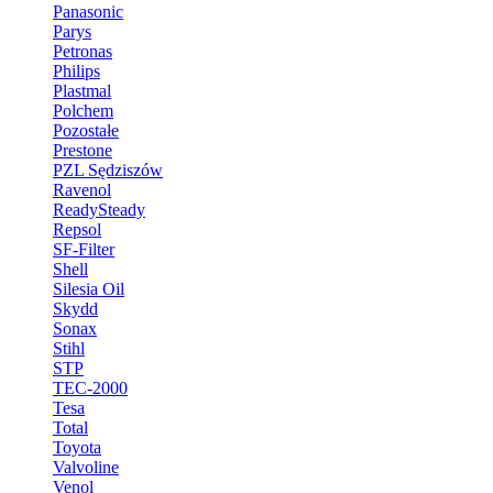
Panasonic
Parys
Petronas
Philips
Plastmal
Polchem
Pozostałe
Prestone
PZL Sędziszów
Ravenol
ReadySteady
Repsol
SF-Filter
Shell
Silesia Oil
Skydd
Sonax
Stihl
STP
TEC-2000
Tesa
Total
Toyota
Valvoline
Venol