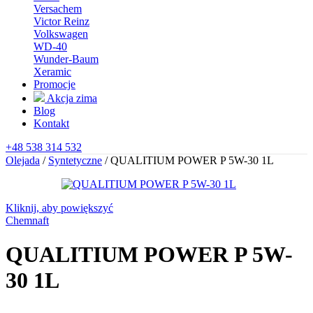
Versachem
Victor Reinz
Volkswagen
WD-40
Wunder-Baum
Xeramic
Promocje
Akcja zima
Blog
Kontakt
+48 538 314 532
Olejada
/
Syntetyczne
/
QUALITIUM POWER P 5W-30 1L
Kliknij, aby powiększyć
Chemnaft
QUALITIUM POWER P 5W-
30 1L