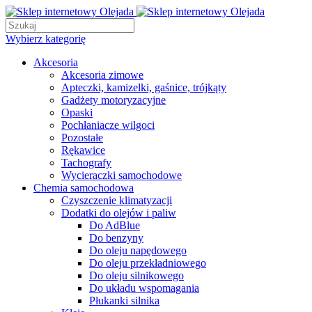
Wybierz kategorię
Akcesoria
Akcesoria zimowe
Apteczki, kamizelki, gaśnice, trójkąty
Gadżety motoryzacyjne
Opaski
Pochłaniacze wilgoci
Pozostałe
Rękawice
Tachografy
Wycieraczki samochodowe
Chemia samochodowa
Czyszczenie klimatyzacji
Dodatki do olejów i paliw
Do AdBlue
Do benzyny
Do oleju napędowego
Do oleju przekładniowego
Do oleju silnikowego
Do układu wspomagania
Płukanki silnika