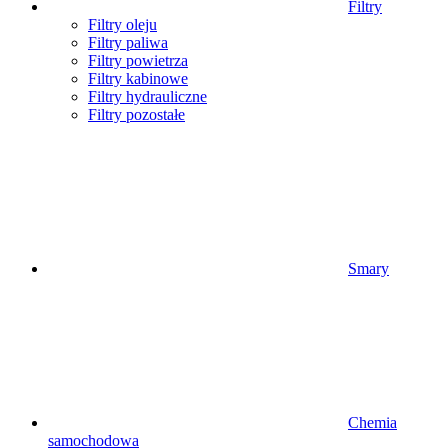
Filtry
Filtry oleju
Filtry paliwa
Filtry powietrza
Filtry kabinowe
Filtry hydrauliczne
Filtry pozostałe
Smary
Chemia
samochodowa