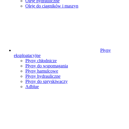
Oleje hydrauliczne
Oleje do ciągników i maszyn
Płyny
eksploatacyjne
Płyny chłodnicze
Płyny do wspomagania
Płyny hamulcowe
Płyny hydrauliczne
Płyny do spryskiwaczy
Adblue