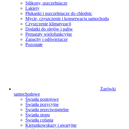
Silikony, uszczelniacze
Lakiery
Płukanki i uszczelniacze do chłodnic
Mycie, czyszczenie i konserwacja samochodu
Czyszczenie klimatyzacji
Dodatki do olejów i paliw
Preparaty wielofunkcyjne
Zapachy i odświeżacze
Pozostałe
Żarówki
samochodowe
Światła postojowe
Światła pozycyjne
Światła przeciwmgielne
Światła stopu
Światła cofania
Kierunkowskazy i awaryjne