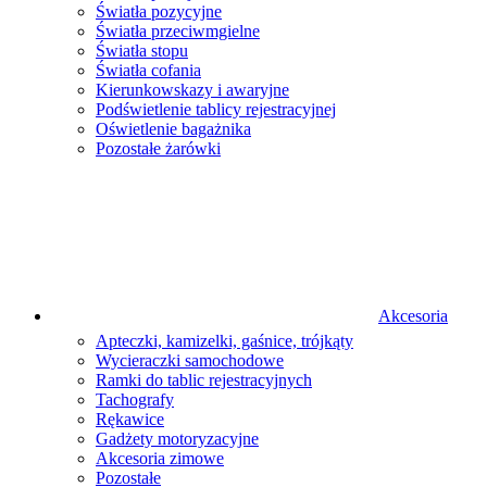
Światła pozycyjne
Światła przeciwmgielne
Światła stopu
Światła cofania
Kierunkowskazy i awaryjne
Podświetlenie tablicy rejestracyjnej
Oświetlenie bagażnika
Pozostałe żarówki
Akcesoria
Apteczki, kamizelki, gaśnice, trójkąty
Wycieraczki samochodowe
Ramki do tablic rejestracyjnych
Tachografy
Rękawice
Gadżety motoryzacyjne
Akcesoria zimowe
Pozostałe