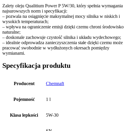
Zalety oleju Qualitium Power P 5W/30, który spełnia wymagania
najsurowszych norm i specyfikacji:
– pozwala na osiągnięcie maksymalnej mocy silnika w niskich i
wysokich temperaturach;
– wpływa na ograniczenie emisji dzięki czemu chroni środowisko
naturalne;
– doskonale zachowuje czystość silnika i układu wydechowego;
– idealnie odprowadza zanieczyszczenia stałe dzięki czemu może
pracować swobodnie w wydłużonych okresach pomiędzy
wymianami.
Specyfikacja produktu
Producent
Chemnaft
Pojemność
1 l
Klasa lepkości
5W-30
SN