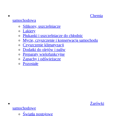
Chemia
samochodowa
Silikony, uszczelniacze
Lakiery
Płukanki i uszczelniacze do chłodnic
Mycie, czyszczenie i konserwacja samochodu
Czyszczenie klimatyzacji
Dodatki do olejów i paliw
Preparaty wielofunkcyjne
Zapachy i odświeżacze
Pozostałe
Żarówki
samochodowe
Światła postojowe