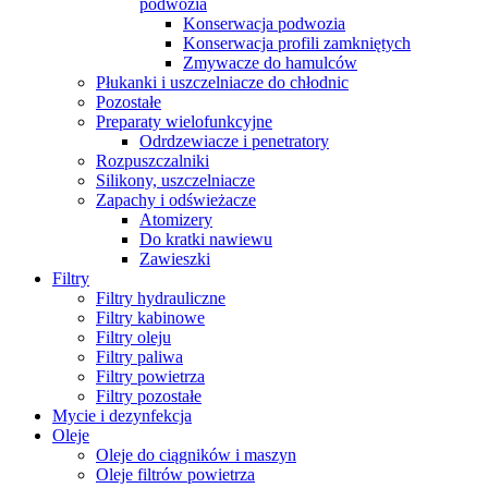
podwozia
Konserwacja podwozia
Konserwacja profili zamkniętych
Zmywacze do hamulców
Płukanki i uszczelniacze do chłodnic
Pozostałe
Preparaty wielofunkcyjne
Odrdzewiacze i penetratory
Rozpuszczalniki
Silikony, uszczelniacze
Zapachy i odświeżacze
Atomizery
Do kratki nawiewu
Zawieszki
Filtry
Filtry hydrauliczne
Filtry kabinowe
Filtry oleju
Filtry paliwa
Filtry powietrza
Filtry pozostałe
Mycie i dezynfekcja
Oleje
Oleje do ciągników i maszyn
Oleje filtrów powietrza