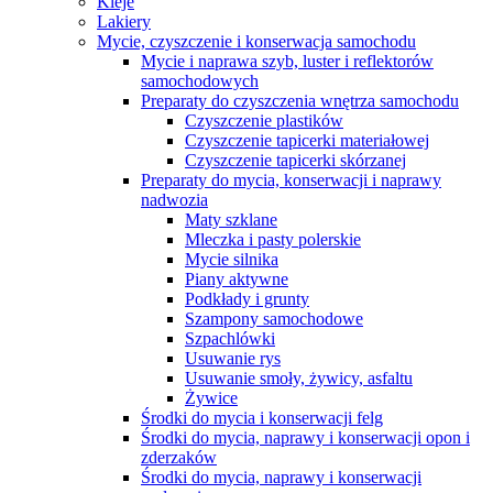
Kleje
Lakiery
Mycie, czyszczenie i konserwacja samochodu
Mycie i naprawa szyb, luster i reflektorów
samochodowych
Preparaty do czyszczenia wnętrza samochodu
Czyszczenie plastików
Czyszczenie tapicerki materiałowej
Czyszczenie tapicerki skórzanej
Preparaty do mycia, konserwacji i naprawy
nadwozia
Maty szklane
Mleczka i pasty polerskie
Mycie silnika
Piany aktywne
Podkłady i grunty
Szampony samochodowe
Szpachlówki
Usuwanie rys
Usuwanie smoły, żywicy, asfaltu
Żywice
Środki do mycia i konserwacji felg
Środki do mycia, naprawy i konserwacji opon i
zderzaków
Środki do mycia, naprawy i konserwacji