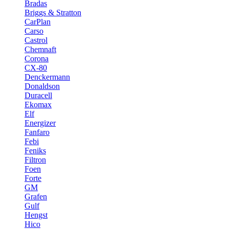
Bradas
Briggs & Stratton
CarPlan
Carso
Castrol
Chemnaft
Corona
CX-80
Denckermann
Donaldson
Duracell
Ekomax
Elf
Energizer
Fanfaro
Febi
Feniks
Filtron
Foen
Forte
GM
Grafen
Gulf
Hengst
Hico