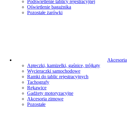
Podświetlenie tablicy rejestracyjnej
Oświetlenie bagażnika
Pozostałe żarówki
Akcesoria
Apteczki, kamizelki, gaśnice, trójkąty
Wycieraczki samochodowe
Ramki do tablic rejestracyjnych
Tachografy
Rękawice
Gadżety motoryzacyjne
Akcesoria zimowe
Pozostałe