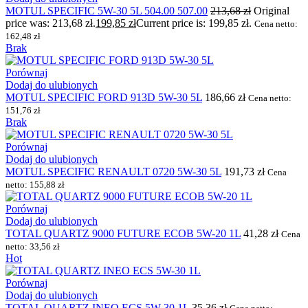
MOTUL SPECIFIC 5W-30 5L 504.00 507.00
213,68
zł
Original
price was: 213,68 zł.
199,85
zł
Current price is: 199,85 zł.
Cena netto:
162,48
zł
Brak
Porównaj
Dodaj do ulubionych
MOTUL SPECIFIC FORD 913D 5W-30 5L
186,66
zł
Cena netto:
151,76
zł
Brak
Porównaj
Dodaj do ulubionych
MOTUL SPECIFIC RENAULT 0720 5W-30 5L
191,73
zł
Cena
netto:
155,88
zł
Porównaj
Dodaj do ulubionych
TOTAL QUARTZ 9000 FUTURE ECOB 5W-20 1L
41,28
zł
Cena
netto:
33,56
zł
Hot
Porównaj
Dodaj do ulubionych
TOTAL QUARTZ INEO ECS 5W-30 1L
35,36
zł