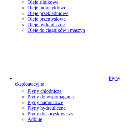
Oleje silnikowe
Oleje motocyklowe
Oleje przekładniowe
Oleje przemysłowe
Oleje hydrauliczne
Oleje do ciągników i maszyn
Płyny
eksploatacyjne
Płyny chłodnicze
Płyny do wspomagania
Płyny hamulcowe
Płyny hydrauliczne
Płyny do spryskiwaczy
Adblue