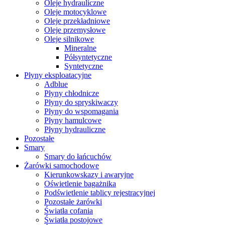
Oleje hydrauliczne
Oleje motocyklowe
Oleje przekładniowe
Oleje przemysłowe
Oleje silnikowe
Mineralne
Półsyntetyczne
Syntetyczne
Płyny eksploatacyjne
Adblue
Płyny chłodnicze
Płyny do spryskiwaczy
Płyny do wspomagania
Płyny hamulcowe
Płyny hydrauliczne
Pozostałe
Smary
Smary do łańcuchów
Żarówki samochodowe
Kierunkowskazy i awaryjne
Oświetlenie bagażnika
Podświetlenie tablicy rejestracyjnej
Pozostałe żarówki
Światła cofania
Światła postojowe