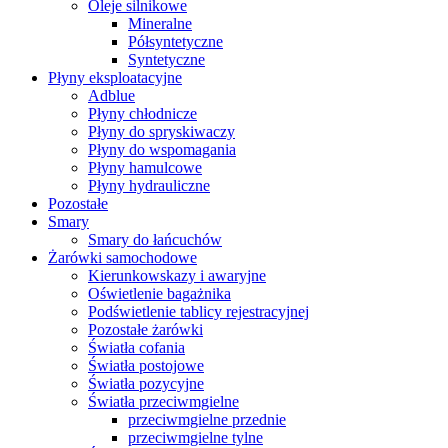
Oleje silnikowe
Mineralne
Półsyntetyczne
Syntetyczne
Płyny eksploatacyjne
Adblue
Płyny chłodnicze
Płyny do spryskiwaczy
Płyny do wspomagania
Płyny hamulcowe
Płyny hydrauliczne
Pozostałe
Smary
Smary do łańcuchów
Żarówki samochodowe
Kierunkowskazy i awaryjne
Oświetlenie bagażnika
Podświetlenie tablicy rejestracyjnej
Pozostałe żarówki
Światła cofania
Światła postojowe
Światła pozycyjne
Światła przeciwmgielne
przeciwmgielne przednie
przeciwmgielne tylne