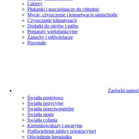
Lakiery
Płukanki i uszczelniacze do chłodnic
Mycie, czyszczenie i konserwacja samochodu
Czyszczenie klimatyzacji
Dodatki do olejów i paliw
Preparaty wielofunkcyjne
Zapachy i odświeżacze
Pozostałe
Żarówki samo
Światła postojowe
Światła pozycyjne
Światła przeciwmgielne
Światła stopu
Światła cofania
Kierunkowskazy i awaryjne
Podświetlenie tablicy rejestracyjnej
Oświetlenie bagażnika