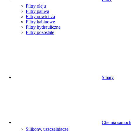
Filtry oleju
Filtry paliwa
Filtry powietrza
Filtry kabinowe
Filtry hydrauliczne
Filtry pozostałe
Smary
Chemia samoc
Silikony, uszczelniacze