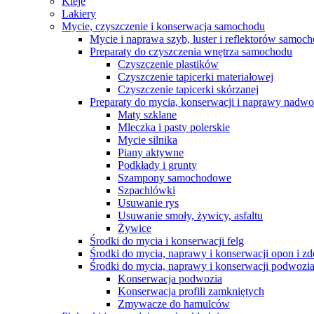
Kleje
Lakiery
Mycie, czyszczenie i konserwacja samochodu
Mycie i naprawa szyb, luster i reflektorów samo
Preparaty do czyszczenia wnętrza samochodu
Czyszczenie plastików
Czyszczenie tapicerki materiałowej
Czyszczenie tapicerki skórzanej
Preparaty do mycia, konserwacji i naprawy nadwo
Maty szklane
Mleczka i pasty polerskie
Mycie silnika
Piany aktywne
Podkłady i grunty
Szampony samochodowe
Szpachlówki
Usuwanie rys
Usuwanie smoły, żywicy, asfaltu
Żywice
Środki do mycia i konserwacji felg
Środki do mycia, naprawy i konserwacji opon i z
Środki do mycia, naprawy i konserwacji podwozi
Konserwacja podwozia
Konserwacja profili zamkniętych
Zmywacze do hamulców