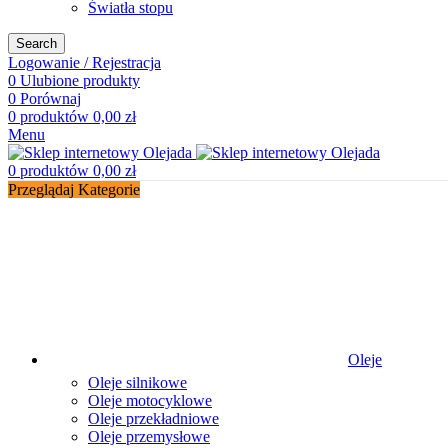
Światła stopu
Search
Logowanie / Rejestracja
0
Ulubione produkty
0
Porównaj
0
produktów
0,00
zł
Menu
0
produktów
0,00
zł
Przeglądaj Kategorie
Oleje
Oleje silnikowe
Oleje motocyklowe
Oleje przekładniowe
Oleje przemysłowe