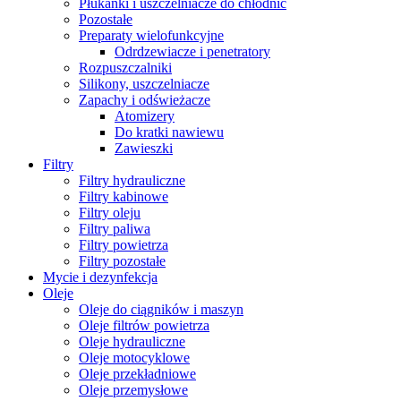
Płukanki i uszczelniacze do chłodnic
Pozostałe
Preparaty wielofunkcyjne
Odrdzewiacze i penetratory
Rozpuszczalniki
Silikony, uszczelniacze
Zapachy i odświeżacze
Atomizery
Do kratki nawiewu
Zawieszki
Filtry
Filtry hydrauliczne
Filtry kabinowe
Filtry oleju
Filtry paliwa
Filtry powietrza
Filtry pozostałe
Mycie i dezynfekcja
Oleje
Oleje do ciągników i maszyn
Oleje filtrów powietrza
Oleje hydrauliczne
Oleje motocyklowe
Oleje przekładniowe
Oleje przemysłowe