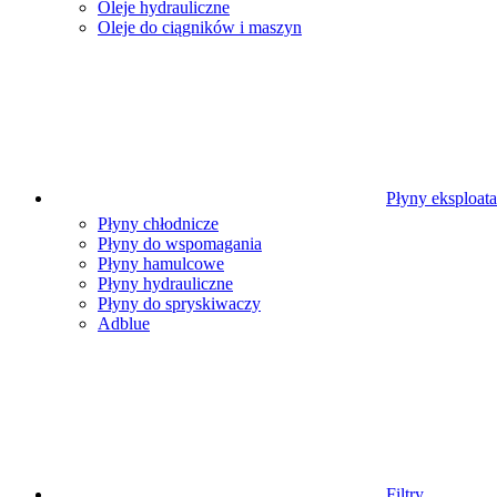
Oleje hydrauliczne
Oleje do ciągników i maszyn
Płyny eksploat
Płyny chłodnicze
Płyny do wspomagania
Płyny hamulcowe
Płyny hydrauliczne
Płyny do spryskiwaczy
Adblue
Filtry