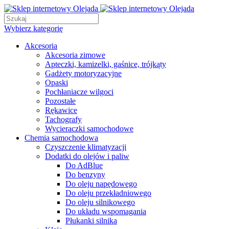
Wybierz kategorię
Akcesoria
Akcesoria zimowe
Apteczki, kamizelki, gaśnice, trójkąty
Gadżety motoryzacyjne
Opaski
Pochłaniacze wilgoci
Pozostałe
Rękawice
Tachografy
Wycieraczki samochodowe
Chemia samochodowa
Czyszczenie klimatyzacji
Dodatki do olejów i paliw
Do AdBlue
Do benzyny
Do oleju napędowego
Do oleju przekładniowego
Do oleju silnikowego
Do układu wspomagania
Płukanki silnika