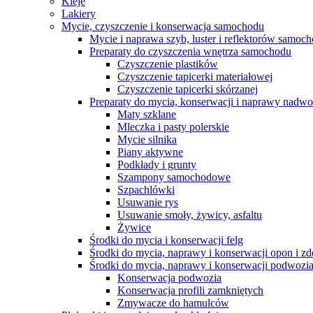
Kleje
Lakiery
Mycie, czyszczenie i konserwacja samochodu
Mycie i naprawa szyb, luster i reflektorów samo
Preparaty do czyszczenia wnętrza samochodu
Czyszczenie plastików
Czyszczenie tapicerki materiałowej
Czyszczenie tapicerki skórzanej
Preparaty do mycia, konserwacji i naprawy nadwo
Maty szklane
Mleczka i pasty polerskie
Mycie silnika
Piany aktywne
Podkłady i grunty
Szampony samochodowe
Szpachlówki
Usuwanie rys
Usuwanie smoły, żywicy, asfaltu
Żywice
Środki do mycia i konserwacji felg
Środki do mycia, naprawy i konserwacji opon i z
Środki do mycia, naprawy i konserwacji podwozi
Konserwacja podwozia
Konserwacja profili zamkniętych
Zmywacze do hamulców