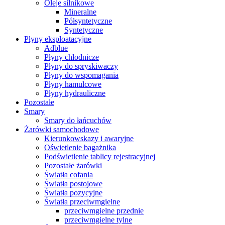
Oleje silnikowe
Mineralne
Półsyntetyczne
Syntetyczne
Płyny eksploatacyjne
Adblue
Płyny chłodnicze
Płyny do spryskiwaczy
Płyny do wspomagania
Płyny hamulcowe
Płyny hydrauliczne
Pozostałe
Smary
Smary do łańcuchów
Żarówki samochodowe
Kierunkowskazy i awaryjne
Oświetlenie bagażnika
Podświetlenie tablicy rejestracyjnej
Pozostałe żarówki
Światła cofania
Światła postojowe
Światła pozycyjne
Światła przeciwmgielne
przeciwmgielne przednie
przeciwmgielne tylne