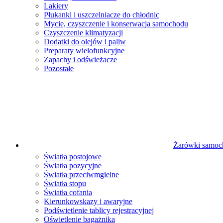
Lakiery
Płukanki i uszczelniacze do chłodnic
Mycie, czyszczenie i konserwacja samochodu
Czyszczenie klimatyzacji
Dodatki do olejów i paliw
Preparaty wielofunkcyjne
Zapachy i odświeżacze
Pozostałe
Żarówki samo
Światła postojowe
Światła pozycyjne
Światła przeciwmgielne
Światła stopu
Światła cofania
Kierunkowskazy i awaryjne
Podświetlenie tablicy rejestracyjnej
Oświetlenie bagażnika