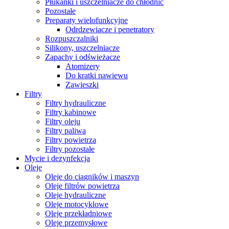
Płukanki i uszczelniacze do chłodnic
Pozostałe
Preparaty wielofunkcyjne
Odrdzewiacze i penetratory
Rozpuszczalniki
Silikony, uszczelniacze
Zapachy i odświeżacze
Atomizery
Do kratki nawiewu
Zawieszki
Filtry
Filtry hydrauliczne
Filtry kabinowe
Filtry oleju
Filtry paliwa
Filtry powietrza
Filtry pozostałe
Mycie i dezynfekcja
Oleje
Oleje do ciągników i maszyn
Oleje filtrów powietrza
Oleje hydrauliczne
Oleje motocyklowe
Oleje przekładniowe
Oleje przemysłowe