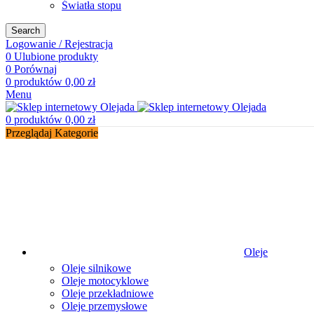
Światła stopu
Search
Logowanie / Rejestracja
0
Ulubione produkty
0
Porównaj
0
produktów
0,00
zł
Menu
0
produktów
0,00
zł
Przeglądaj Kategorie
Oleje
Oleje silnikowe
Oleje motocyklowe
Oleje przekładniowe
Oleje przemysłowe