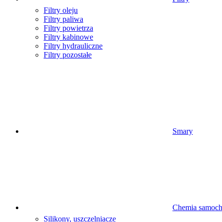
Filtry oleju
Filtry paliwa
Filtry powietrza
Filtry kabinowe
Filtry hydrauliczne
Filtry pozostałe
Smary
Chemia samoc
Silikony, uszczelniacze