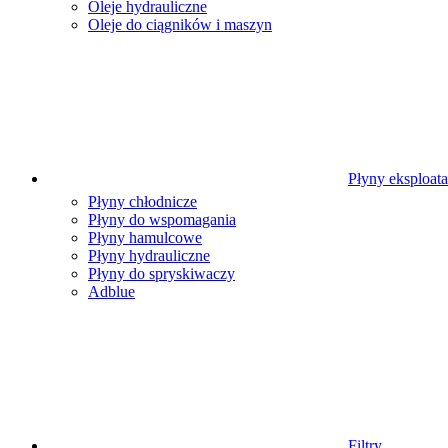
Oleje hydrauliczne
Oleje do ciągników i maszyn
Płyny eksploat
Płyny chłodnicze
Płyny do wspomagania
Płyny hamulcowe
Płyny hydrauliczne
Płyny do spryskiwaczy
Adblue
Filtry