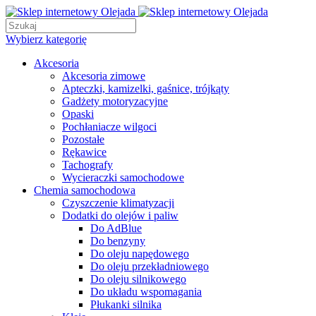
Wybierz kategorię
Akcesoria
Akcesoria zimowe
Apteczki, kamizelki, gaśnice, trójkąty
Gadżety motoryzacyjne
Opaski
Pochłaniacze wilgoci
Pozostałe
Rękawice
Tachografy
Wycieraczki samochodowe
Chemia samochodowa
Czyszczenie klimatyzacji
Dodatki do olejów i paliw
Do AdBlue
Do benzyny
Do oleju napędowego
Do oleju przekładniowego
Do oleju silnikowego
Do układu wspomagania
Płukanki silnika