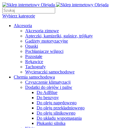
Wybierz kategorię
Akcesoria
Akcesoria zimowe
Apteczki, kamizelki, gaśnice, trójkąty
Gadżety motoryzacyjne
Opaski
Pochłaniacze wilgoci
Pozostałe
Rękawice
Tachografy
Wycieraczki samochodowe
Chemia samochodowa
Czyszczenie klimatyzacji
Dodatki do olejów i paliw
Do AdBlue
Do benzyny
Do oleju napędowego
Do oleju przekładniowego
Do oleju silnikowego
Do układu wspomagania
Płukanki silnika