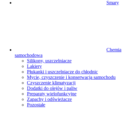
Smary
Chemia
samochodowa
Silikony, uszczelniacze
Lakiery
Płukanki i uszczelniacze do chłodnic
Mycie, czyszczenie i konserwacja samochodu
Czyszczenie klimatyzacji
Dodatki do olejów i paliw
Preparaty wielofunkcyjne
Zapachy i odświeżacze
Pozostałe