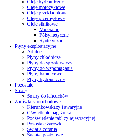
Oleje hydrauliczne
Oleje motocyklowe
Oleje przekładniowe
Oleje przemysłowe
Oleje silnikowe
Mineralne
Półsyntetyczne
Syntetyczne
Płyny eksploatacyjne
Adblue
Płyny chłodnicze
Płyny do spryskiwaczy
Płyny do wspomagania
Płyny hamulcowe
Płyny hydrauliczne
Pozostałe
Smary
Smary do łańcuchów
Żarówki samochodowe
Kierunkowskazy i awaryjne
Oświetlenie bagażnika
Podświetlenie tablicy rejestracyjnej
Pozostałe żarówki
Światła cofania
Światła postojowe