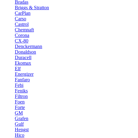
Bradas
Briggs & Stratton
CarPlan
Carso
Castrol
Chemnaft
Corona
CX-80
Denckermann
Donaldson
Duracell
Ekomax
Elf
Energizer
Fanfaro
Febi
Feniks
Filtron
Foen
Forte
GM
Grafen
Gulf
Hengst
Hico