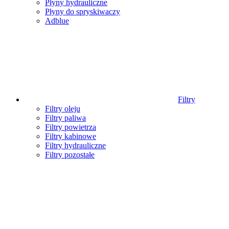
Płyny hydrauliczne
Płyny do spryskiwaczy
Adblue
Filtry
Filtry oleju
Filtry paliwa
Filtry powietrza
Filtry kabinowe
Filtry hydrauliczne
Filtry pozostałe