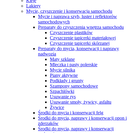
Kleje
Lakiery
Mycie, czyszczenie i konserwacja samochodu
Mycie i naprawa szyb, luster i reflektorów
samochodowych
Preparaty do czyszczenia wnętrza samochodu
Czyszczenie plastików
Czyszczenie tapicerki materiałowej
Czyszczenie tapicerki skórzanej
Preparaty do mycia, konserwacji i naprawy
nadwozia
Maty szklane
Mleczka i pasty polerskie
Mycie silnika
Piany aktywne
Podkłady i grunty
Szampony samochodowe
Szpachlówki
Usuwanie rys
Usuwanie smoły, żywicy, asfaltu
Żywice
Środki do mycia i konserwacji felg
Środki do mycia, naprawy i konserwacji opon i
zderzaków
Środki do mycia, naprawy i konserwacji