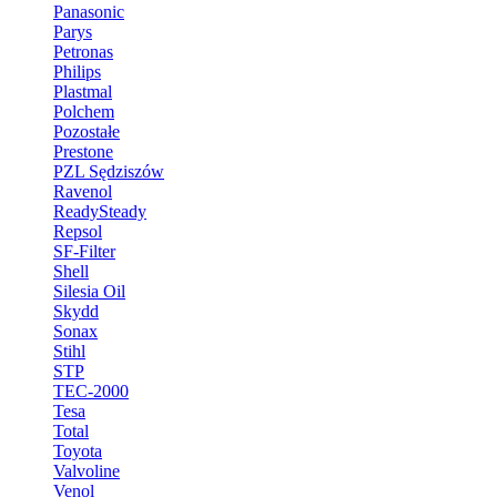
Panasonic
Parys
Petronas
Philips
Plastmal
Polchem
Pozostałe
Prestone
PZL Sędziszów
Ravenol
ReadySteady
Repsol
SF-Filter
Shell
Silesia Oil
Skydd
Sonax
Stihl
STP
TEC-2000
Tesa
Total
Toyota
Valvoline
Venol