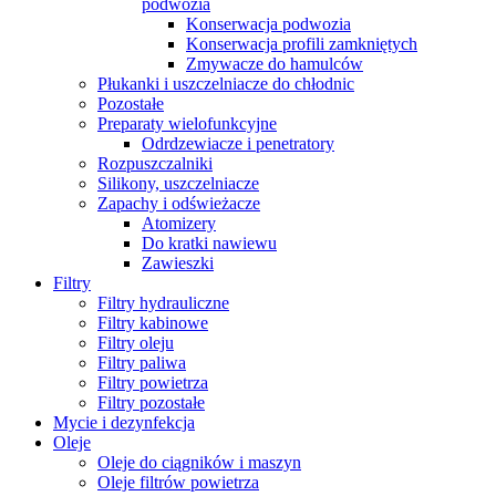
podwozia
Konserwacja podwozia
Konserwacja profili zamkniętych
Zmywacze do hamulców
Płukanki i uszczelniacze do chłodnic
Pozostałe
Preparaty wielofunkcyjne
Odrdzewiacze i penetratory
Rozpuszczalniki
Silikony, uszczelniacze
Zapachy i odświeżacze
Atomizery
Do kratki nawiewu
Zawieszki
Filtry
Filtry hydrauliczne
Filtry kabinowe
Filtry oleju
Filtry paliwa
Filtry powietrza
Filtry pozostałe
Mycie i dezynfekcja
Oleje
Oleje do ciągników i maszyn
Oleje filtrów powietrza