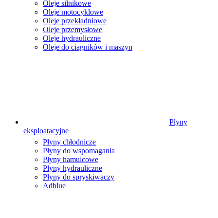
Oleje silnikowe
Oleje motocyklowe
Oleje przekładniowe
Oleje przemysłowe
Oleje hydrauliczne
Oleje do ciągników i maszyn
Płyny
eksploatacyjne
Płyny chłodnicze
Płyny do wspomagania
Płyny hamulcowe
Płyny hydrauliczne
Płyny do spryskiwaczy
Adblue