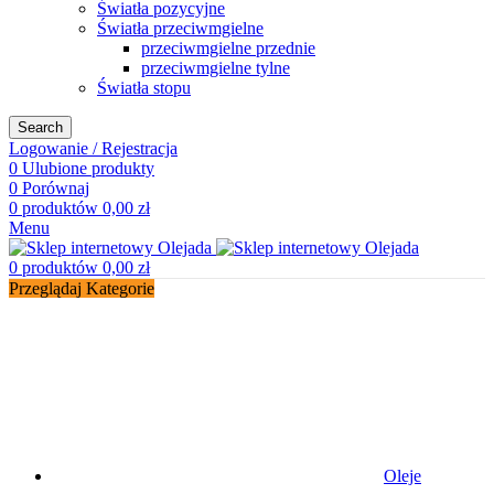
Światła pozycyjne
Światła przeciwmgielne
przeciwmgielne przednie
przeciwmgielne tylne
Światła stopu
Search
Logowanie / Rejestracja
0
Ulubione produkty
0
Porównaj
0
produktów
0,00
zł
Menu
0
produktów
0,00
zł
Przeglądaj Kategorie
Oleje