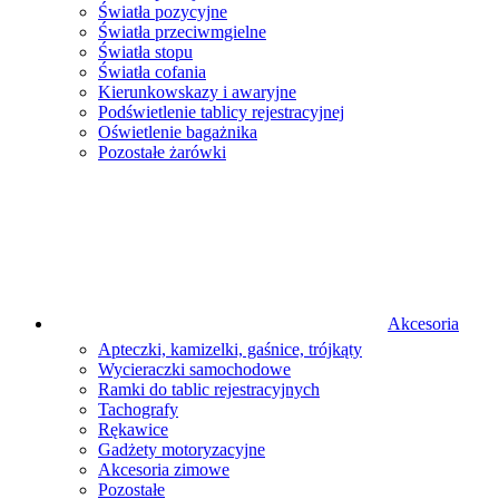
Światła pozycyjne
Światła przeciwmgielne
Światła stopu
Światła cofania
Kierunkowskazy i awaryjne
Podświetlenie tablicy rejestracyjnej
Oświetlenie bagażnika
Pozostałe żarówki
Akcesoria
Apteczki, kamizelki, gaśnice, trójkąty
Wycieraczki samochodowe
Ramki do tablic rejestracyjnych
Tachografy
Rękawice
Gadżety motoryzacyjne
Akcesoria zimowe
Pozostałe