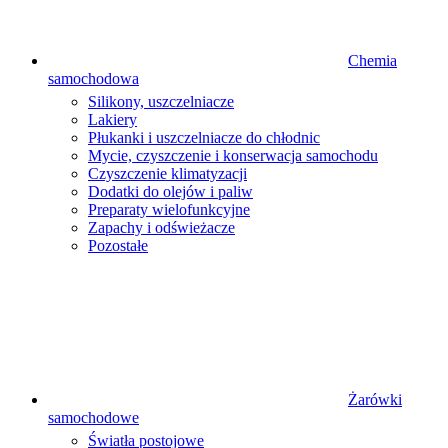
Chemia
samochodowa
Silikony, uszczelniacze
Lakiery
Płukanki i uszczelniacze do chłodnic
Mycie, czyszczenie i konserwacja samochodu
Czyszczenie klimatyzacji
Dodatki do olejów i paliw
Preparaty wielofunkcyjne
Zapachy i odświeżacze
Pozostałe
Żarówki
samochodowe
Światła postojowe