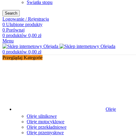
Światła stopu
Search
Logowanie / Rejestracja
0
Ulubione produkty
0
Porównaj
0
produktów
0,00
zł
Menu
0
produktów
0,00
zł
Przeglądaj Kategorie
Oleje
Oleje silnikowe
Oleje motocyklowe
Oleje przekładniowe
Oleje przemysłowe