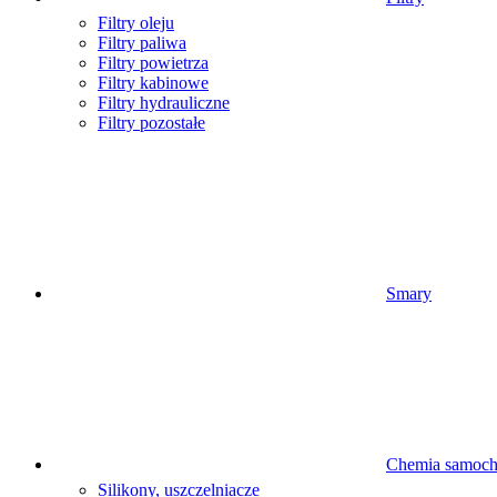
Filtry oleju
Filtry paliwa
Filtry powietrza
Filtry kabinowe
Filtry hydrauliczne
Filtry pozostałe
Smary
Chemia samoc
Silikony, uszczelniacze