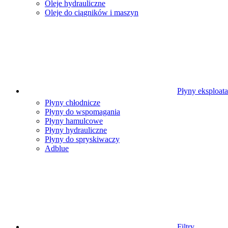
Oleje hydrauliczne
Oleje do ciągników i maszyn
Płyny eksploat
Płyny chłodnicze
Płyny do wspomagania
Płyny hamulcowe
Płyny hydrauliczne
Płyny do spryskiwaczy
Adblue
Filtry