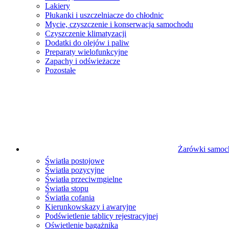
Lakiery
Płukanki i uszczelniacze do chłodnic
Mycie, czyszczenie i konserwacja samochodu
Czyszczenie klimatyzacji
Dodatki do olejów i paliw
Preparaty wielofunkcyjne
Zapachy i odświeżacze
Pozostałe
Żarówki samo
Światła postojowe
Światła pozycyjne
Światła przeciwmgielne
Światła stopu
Światła cofania
Kierunkowskazy i awaryjne
Podświetlenie tablicy rejestracyjnej
Oświetlenie bagażnika