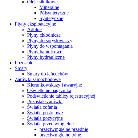
Oleje silnikowe
Mineralne
Półsyntetyczne
Syntetyczne
Płyny eksploatacyjne
Adblue
Płyny chłodnicze
Płyny do spryskiwaczy
Płyny do wspomagania
Płyny hamulcowe
Płyny hydrauliczne
Pozostałe
Smary
Smary do łańcuchów
Żarówki samochodowe
Kierunkowskazy i awaryjne
Oświetlenie bagażnika
Podświetlenie tablicy rejestracyjnej
Pozostałe żarówki
Światła cofania
Światła postojowe
Światła pozycyjne
Światła przeciwmgielne
przeciwmgielne przednie
przeciwmgielne tylne