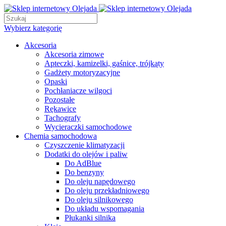
Wybierz kategorię
Akcesoria
Akcesoria zimowe
Apteczki, kamizelki, gaśnice, trójkąty
Gadżety motoryzacyjne
Opaski
Pochłaniacze wilgoci
Pozostałe
Rękawice
Tachografy
Wycieraczki samochodowe
Chemia samochodowa
Czyszczenie klimatyzacji
Dodatki do olejów i paliw
Do AdBlue
Do benzyny
Do oleju napędowego
Do oleju przekładniowego
Do oleju silnikowego
Do układu wspomagania
Płukanki silnika