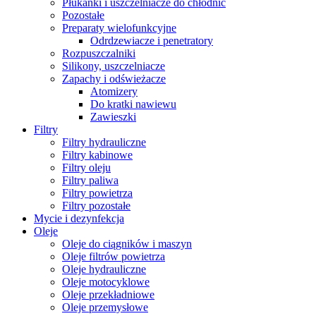
Płukanki i uszczelniacze do chłodnic
Pozostałe
Preparaty wielofunkcyjne
Odrdzewiacze i penetratory
Rozpuszczalniki
Silikony, uszczelniacze
Zapachy i odświeżacze
Atomizery
Do kratki nawiewu
Zawieszki
Filtry
Filtry hydrauliczne
Filtry kabinowe
Filtry oleju
Filtry paliwa
Filtry powietrza
Filtry pozostałe
Mycie i dezynfekcja
Oleje
Oleje do ciągników i maszyn
Oleje filtrów powietrza
Oleje hydrauliczne
Oleje motocyklowe
Oleje przekładniowe
Oleje przemysłowe