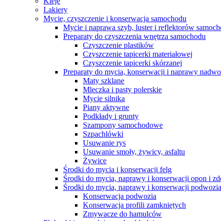
Kleje
Lakiery
Mycie, czyszczenie i konserwacja samochodu
Mycie i naprawa szyb, luster i reflektorów samo
Preparaty do czyszczenia wnętrza samochodu
Czyszczenie plastików
Czyszczenie tapicerki materiałowej
Czyszczenie tapicerki skórzanej
Preparaty do mycia, konserwacji i naprawy nadwo
Maty szklane
Mleczka i pasty polerskie
Mycie silnika
Piany aktywne
Podkłady i grunty
Szampony samochodowe
Szpachlówki
Usuwanie rys
Usuwanie smoły, żywicy, asfaltu
Żywice
Środki do mycia i konserwacji felg
Środki do mycia, naprawy i konserwacji opon i z
Środki do mycia, naprawy i konserwacji podwozi
Konserwacja podwozia
Konserwacja profili zamkniętych
Zmywacze do hamulców