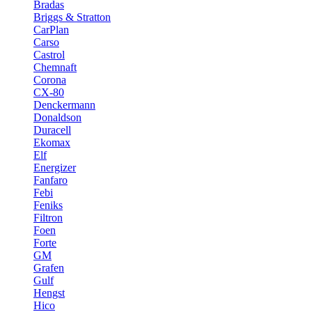
Bradas
Briggs & Stratton
CarPlan
Carso
Castrol
Chemnaft
Corona
CX-80
Denckermann
Donaldson
Duracell
Ekomax
Elf
Energizer
Fanfaro
Febi
Feniks
Filtron
Foen
Forte
GM
Grafen
Gulf
Hengst
Hico