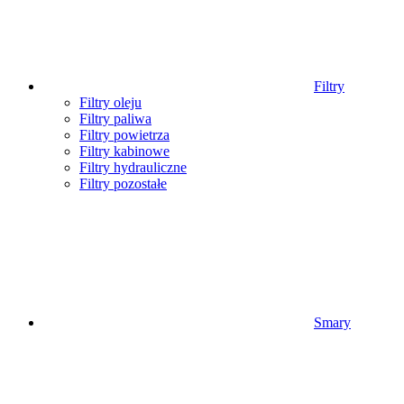
Filtry
Filtry oleju
Filtry paliwa
Filtry powietrza
Filtry kabinowe
Filtry hydrauliczne
Filtry pozostałe
Smary