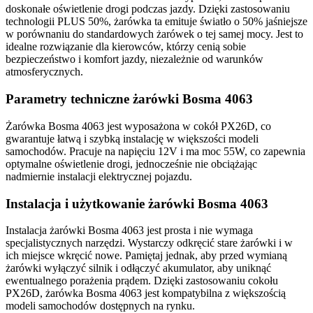
doskonałe oświetlenie drogi podczas jazdy. Dzięki zastosowaniu
technologii PLUS 50%, żarówka ta emituje światło o 50% jaśniejsze
w porównaniu do standardowych żarówek o tej samej mocy. Jest to
idealne rozwiązanie dla kierowców, którzy cenią sobie
bezpieczeństwo i komfort jazdy, niezależnie od warunków
atmosferycznych.
Parametry techniczne żarówki Bosma 4063
Żarówka Bosma 4063 jest wyposażona w cokół PX26D, co
gwarantuje łatwą i szybką instalację w większości modeli
samochodów. Pracuje na napięciu 12V i ma moc 55W, co zapewnia
optymalne oświetlenie drogi, jednocześnie nie obciążając
nadmiernie instalacji elektrycznej pojazdu.
Instalacja i użytkowanie żarówki Bosma 4063
Instalacja żarówki Bosma 4063 jest prosta i nie wymaga
specjalistycznych narzędzi. Wystarczy odkręcić stare żarówki i w
ich miejsce wkręcić nowe. Pamiętaj jednak, aby przed wymianą
żarówki wyłączyć silnik i odłączyć akumulator, aby uniknąć
ewentualnego porażenia prądem. Dzięki zastosowaniu cokołu
PX26D, żarówka Bosma 4063 jest kompatybilna z większością
modeli samochodów dostępnych na rynku.