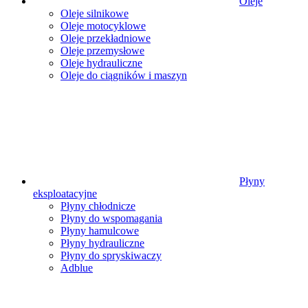
Oleje
Oleje silnikowe
Oleje motocyklowe
Oleje przekładniowe
Oleje przemysłowe
Oleje hydrauliczne
Oleje do ciągników i maszyn
Płyny
eksploatacyjne
Płyny chłodnicze
Płyny do wspomagania
Płyny hamulcowe
Płyny hydrauliczne
Płyny do spryskiwaczy
Adblue