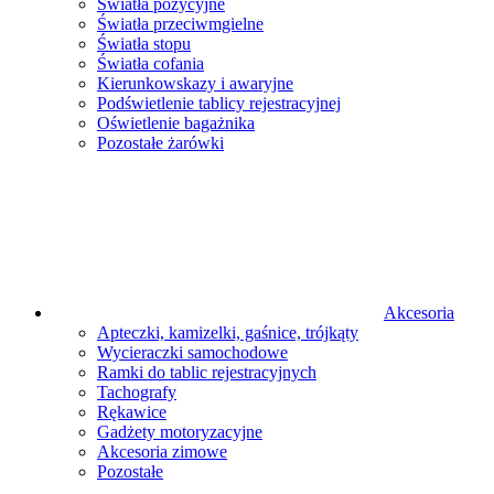
Światła pozycyjne
Światła przeciwmgielne
Światła stopu
Światła cofania
Kierunkowskazy i awaryjne
Podświetlenie tablicy rejestracyjnej
Oświetlenie bagażnika
Pozostałe żarówki
Akcesoria
Apteczki, kamizelki, gaśnice, trójkąty
Wycieraczki samochodowe
Ramki do tablic rejestracyjnych
Tachografy
Rękawice
Gadżety motoryzacyjne
Akcesoria zimowe
Pozostałe