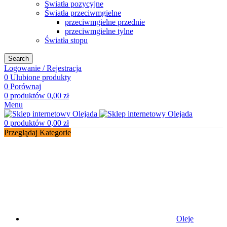
Światła pozycyjne
Światła przeciwmgielne
przeciwmgielne przednie
przeciwmgielne tylne
Światła stopu
Search
Logowanie / Rejestracja
0
Ulubione produkty
0
Porównaj
0
produktów
0,00
zł
Menu
0
produktów
0,00
zł
Przeglądaj Kategorie
Oleje