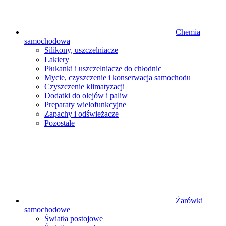
Chemia
samochodowa
Silikony, uszczelniacze
Lakiery
Płukanki i uszczelniacze do chłodnic
Mycie, czyszczenie i konserwacja samochodu
Czyszczenie klimatyzacji
Dodatki do olejów i paliw
Preparaty wielofunkcyjne
Zapachy i odświeżacze
Pozostałe
Żarówki
samochodowe
Światła postojowe