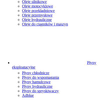
Oleje silnikowe
Oleje motocyklowe
Oleje przekładniowe
Oleje przemysłowe
Oleje hydrauliczne
Oleje do ciągników i maszyn
Płyny
eksploatacyjne
Płyny chłodnicze
Płyny do wspomagania
Płyny hamulcowe
Płyny hydrauliczne
Płyny do spryskiwaczy
Adblue