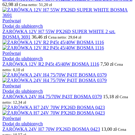
62,98
zł
Cena netto:
51,20
zł
Porównaj
Dodaj do ulubionych
ŻARÓWKA 12V H7 55W PX26D SUPER WHITE 2 szt.
BOSMA 3691
36,46
zł
Cena netto:
29,64
zł
Porównaj
Dodaj do ulubionych
ŻARÓWKA 12V R2 P45t 45/40W BOSMA 1116
7,50
zł
Cena
netto:
6,10
zł
Porównaj
Dodaj do ulubionych
ŻARÓWKA 24V H4 75/70W P43T BOSMA 0379
15,18
zł
Cena
netto:
12,34
zł
Porównaj
Dodaj do ulubionych
ŻARÓWKA 24V H7 70W PX26D BOSMA 0423
13,00
zł
Cena
netto:
10,57
zł