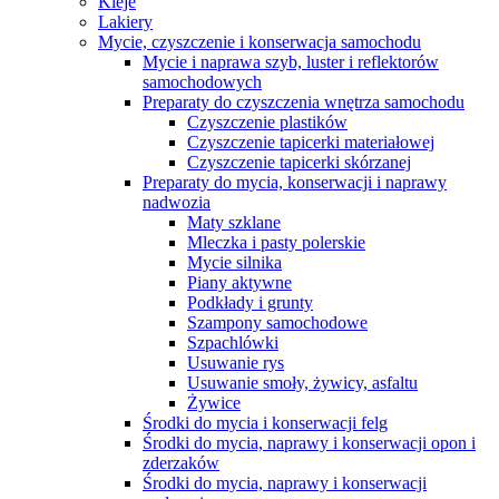
Kleje
Lakiery
Mycie, czyszczenie i konserwacja samochodu
Mycie i naprawa szyb, luster i reflektorów
samochodowych
Preparaty do czyszczenia wnętrza samochodu
Czyszczenie plastików
Czyszczenie tapicerki materiałowej
Czyszczenie tapicerki skórzanej
Preparaty do mycia, konserwacji i naprawy
nadwozia
Maty szklane
Mleczka i pasty polerskie
Mycie silnika
Piany aktywne
Podkłady i grunty
Szampony samochodowe
Szpachlówki
Usuwanie rys
Usuwanie smoły, żywicy, asfaltu
Żywice
Środki do mycia i konserwacji felg
Środki do mycia, naprawy i konserwacji opon i
zderzaków
Środki do mycia, naprawy i konserwacji