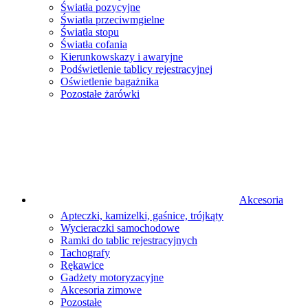
Światła pozycyjne
Światła przeciwmgielne
Światła stopu
Światła cofania
Kierunkowskazy i awaryjne
Podświetlenie tablicy rejestracyjnej
Oświetlenie bagażnika
Pozostałe żarówki
Akcesoria
Apteczki, kamizelki, gaśnice, trójkąty
Wycieraczki samochodowe
Ramki do tablic rejestracyjnych
Tachografy
Rękawice
Gadżety motoryzacyjne
Akcesoria zimowe
Pozostałe