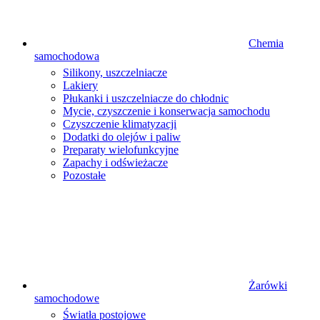
Chemia
samochodowa
Silikony, uszczelniacze
Lakiery
Płukanki i uszczelniacze do chłodnic
Mycie, czyszczenie i konserwacja samochodu
Czyszczenie klimatyzacji
Dodatki do olejów i paliw
Preparaty wielofunkcyjne
Zapachy i odświeżacze
Pozostałe
Żarówki
samochodowe
Światła postojowe