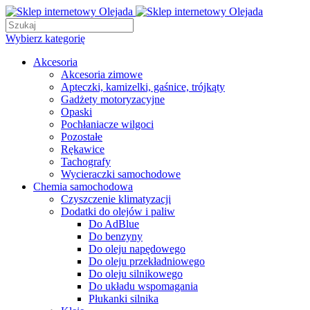
Wybierz kategorię
Akcesoria
Akcesoria zimowe
Apteczki, kamizelki, gaśnice, trójkąty
Gadżety motoryzacyjne
Opaski
Pochłaniacze wilgoci
Pozostałe
Rękawice
Tachografy
Wycieraczki samochodowe
Chemia samochodowa
Czyszczenie klimatyzacji
Dodatki do olejów i paliw
Do AdBlue
Do benzyny
Do oleju napędowego
Do oleju przekładniowego
Do oleju silnikowego
Do układu wspomagania
Płukanki silnika