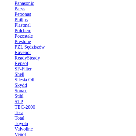
Panasonic
Parys
Petronas
Philips
Plastmal
Polchem
Pozostałe
Prestone
PZL Sędziszów
Ravenol
ReadySteady
Repsol
SF-Filter
Shell
Silesia Oil
Skydd
Sonax
Stihl
STP
TEC-2000
Tesa
Total
Toyota
Valvoline
Venol