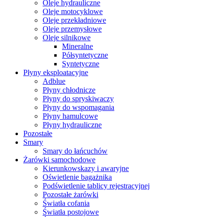
Oleje hydrauliczne
Oleje motocyklowe
Oleje przekładniowe
Oleje przemysłowe
Oleje silnikowe
Mineralne
Półsyntetyczne
Syntetyczne
Płyny eksploatacyjne
Adblue
Płyny chłodnicze
Płyny do spryskiwaczy
Płyny do wspomagania
Płyny hamulcowe
Płyny hydrauliczne
Pozostałe
Smary
Smary do łańcuchów
Żarówki samochodowe
Kierunkowskazy i awaryjne
Oświetlenie bagażnika
Podświetlenie tablicy rejestracyjnej
Pozostałe żarówki
Światła cofania
Światła postojowe