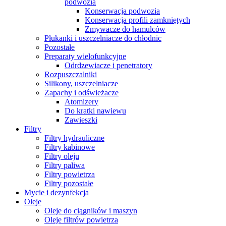
podwozia
Konserwacja podwozia
Konserwacja profili zamkniętych
Zmywacze do hamulców
Płukanki i uszczelniacze do chłodnic
Pozostałe
Preparaty wielofunkcyjne
Odrdzewiacze i penetratory
Rozpuszczalniki
Silikony, uszczelniacze
Zapachy i odświeżacze
Atomizery
Do kratki nawiewu
Zawieszki
Filtry
Filtry hydrauliczne
Filtry kabinowe
Filtry oleju
Filtry paliwa
Filtry powietrza
Filtry pozostałe
Mycie i dezynfekcja
Oleje
Oleje do ciągników i maszyn
Oleje filtrów powietrza