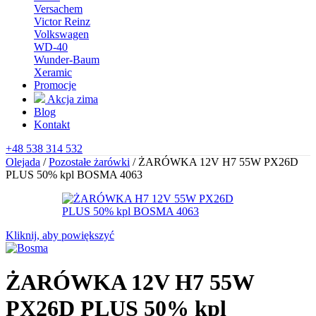
Versachem
Victor Reinz
Volkswagen
WD-40
Wunder-Baum
Xeramic
Promocje
Akcja zima
Blog
Kontakt
+48 538 314 532
Olejada
/
Pozostałe żarówki
/
ŻARÓWKA 12V H7 55W PX26D
PLUS 50% kpl BOSMA 4063
Kliknij, aby powiększyć
ŻARÓWKA 12V H7 55W
PX26D PLUS 50% kpl