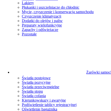
Lakiery
Płukanki i uszczelniacze do chłodnic
Mycie, czyszczenie i konserwacja samochodu
Czyszczenie klimatyzacji
Dodatki do olejów i paliw
Preparaty wielofunkcyjne
Zapachy i odświeżacze
Pozostałe
Żarówki samo
Światła postojowe
Światła pozycyjne
Światła przeciwmgielne
Światła stopu
Światła cofania
Kierunkowskazy i awaryjne
Podświetlenie tablicy rejestracyjnej
Oświetlenie bagażnika