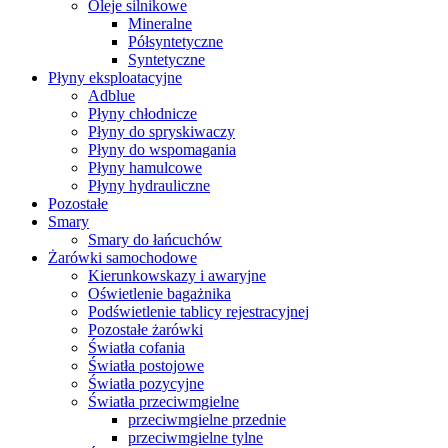
Oleje silnikowe
Mineralne
Półsyntetyczne
Syntetyczne
Płyny eksploatacyjne
Adblue
Płyny chłodnicze
Płyny do spryskiwaczy
Płyny do wspomagania
Płyny hamulcowe
Płyny hydrauliczne
Pozostałe
Smary
Smary do łańcuchów
Żarówki samochodowe
Kierunkowskazy i awaryjne
Oświetlenie bagażnika
Podświetlenie tablicy rejestracyjnej
Pozostałe żarówki
Światła cofania
Światła postojowe
Światła pozycyjne
Światła przeciwmgielne
przeciwmgielne przednie
przeciwmgielne tylne