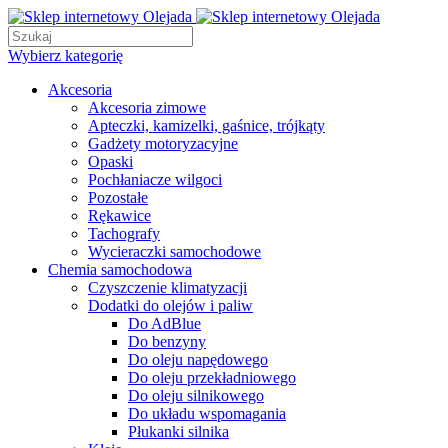
Wybierz kategorię
Akcesoria
Akcesoria zimowe
Apteczki, kamizelki, gaśnice, trójkąty
Gadżety motoryzacyjne
Opaski
Pochłaniacze wilgoci
Pozostałe
Rękawice
Tachografy
Wycieraczki samochodowe
Chemia samochodowa
Czyszczenie klimatyzacji
Dodatki do olejów i paliw
Do AdBlue
Do benzyny
Do oleju napędowego
Do oleju przekładniowego
Do oleju silnikowego
Do układu wspomagania
Płukanki silnika