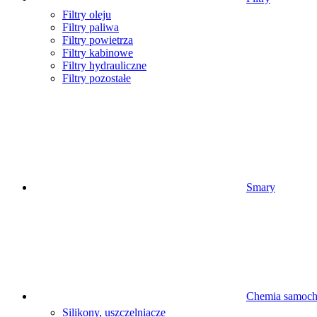
Filtry oleju
Filtry paliwa
Filtry powietrza
Filtry kabinowe
Filtry hydrauliczne
Filtry pozostałe
Smary
Chemia samoc
Silikony, uszczelniacze