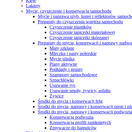
Kleje
Lakiery
Mycie, czyszczenie i konserwacja samochodu
Mycie i naprawa szyb, luster i reflektorów samo
Preparaty do czyszczenia wnętrza samochodu
Czyszczenie plastików
Czyszczenie tapicerki materiałowej
Czyszczenie tapicerki skórzanej
Preparaty do mycia, konserwacji i naprawy nadwo
Maty szklane
Mleczka i pasty polerskie
Mycie silnika
Piany aktywne
Podkłady i grunty
Szampony samochodowe
Szpachlówki
Usuwanie rys
Usuwanie smoły, żywicy, asfaltu
Żywice
Środki do mycia i konserwacji felg
Środki do mycia, naprawy i konserwacji opon i z
Środki do mycia, naprawy i konserwacji podwozi
Konserwacja podwozia
Konserwacja profili zamkniętych
Zmywacze do hamulców