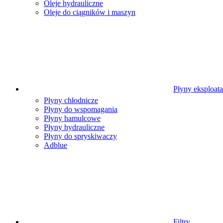
Oleje hydrauliczne
Oleje do ciągników i maszyn
Płyny eksploat
Płyny chłodnicze
Płyny do wspomagania
Płyny hamulcowe
Płyny hydrauliczne
Płyny do spryskiwaczy
Adblue
Filtry