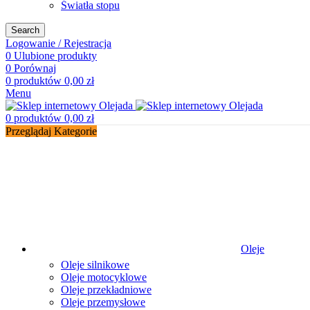
Światła stopu
Search
Logowanie / Rejestracja
0
Ulubione produkty
0
Porównaj
0
produktów
0,00
zł
Menu
0
produktów
0,00
zł
Przeglądaj Kategorie
Oleje
Oleje silnikowe
Oleje motocyklowe
Oleje przekładniowe
Oleje przemysłowe