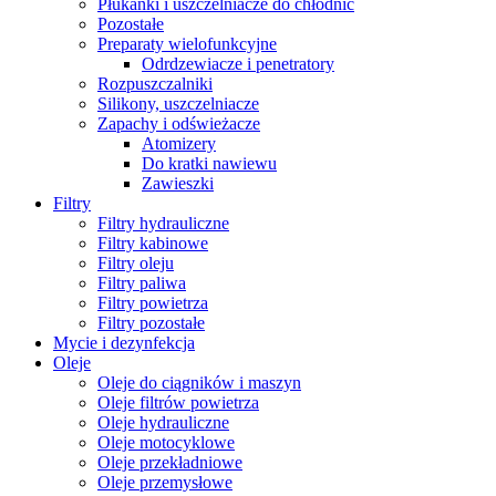
Płukanki i uszczelniacze do chłodnic
Pozostałe
Preparaty wielofunkcyjne
Odrdzewiacze i penetratory
Rozpuszczalniki
Silikony, uszczelniacze
Zapachy i odświeżacze
Atomizery
Do kratki nawiewu
Zawieszki
Filtry
Filtry hydrauliczne
Filtry kabinowe
Filtry oleju
Filtry paliwa
Filtry powietrza
Filtry pozostałe
Mycie i dezynfekcja
Oleje
Oleje do ciągników i maszyn
Oleje filtrów powietrza
Oleje hydrauliczne
Oleje motocyklowe
Oleje przekładniowe
Oleje przemysłowe