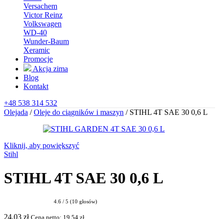
Versachem
Victor Reinz
Volkswagen
WD-40
Wunder-Baum
Xeramic
Promocje
Akcja zima
Blog
Kontakt
+48 538 314 532
Olejada
/
Oleje do ciągników i maszyn
/
STIHL 4T SAE 30 0,6 L
Kliknij, aby powiększyć
Stihl
STIHL 4T SAE 30 0,6 L
4.6 / 5 (10 głosów)
24,03
zł
Cena netto:
19,54
zł