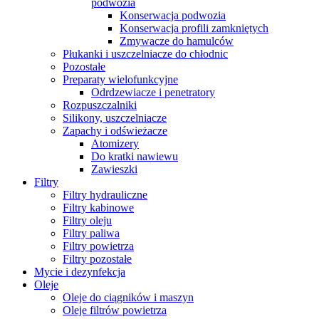
podwozia
Konserwacja podwozia
Konserwacja profili zamkniętych
Zmywacze do hamulców
Płukanki i uszczelniacze do chłodnic
Pozostałe
Preparaty wielofunkcyjne
Odrdzewiacze i penetratory
Rozpuszczalniki
Silikony, uszczelniacze
Zapachy i odświeżacze
Atomizery
Do kratki nawiewu
Zawieszki
Filtry
Filtry hydrauliczne
Filtry kabinowe
Filtry oleju
Filtry paliwa
Filtry powietrza
Filtry pozostałe
Mycie i dezynfekcja
Oleje
Oleje do ciągników i maszyn
Oleje filtrów powietrza