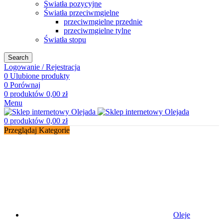
Światła pozycyjne
Światła przeciwmgielne
przeciwmgielne przednie
przeciwmgielne tylne
Światła stopu
Search
Logowanie / Rejestracja
0
Ulubione produkty
0
Porównaj
0
produktów
0,00
zł
Menu
0
produktów
0,00
zł
Przeglądaj Kategorie
Oleje