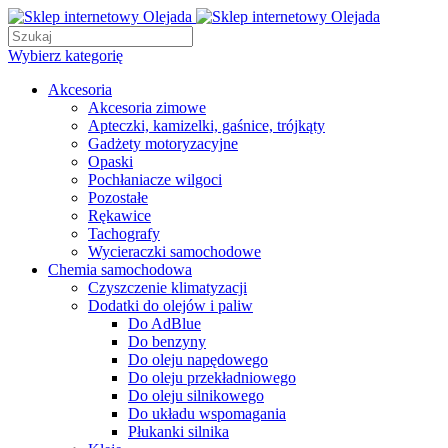
Wybierz kategorię
Akcesoria
Akcesoria zimowe
Apteczki, kamizelki, gaśnice, trójkąty
Gadżety motoryzacyjne
Opaski
Pochłaniacze wilgoci
Pozostałe
Rękawice
Tachografy
Wycieraczki samochodowe
Chemia samochodowa
Czyszczenie klimatyzacji
Dodatki do olejów i paliw
Do AdBlue
Do benzyny
Do oleju napędowego
Do oleju przekładniowego
Do oleju silnikowego
Do układu wspomagania
Płukanki silnika