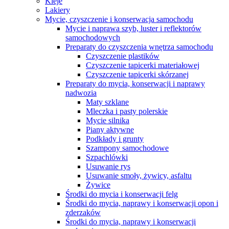
Kleje
Lakiery
Mycie, czyszczenie i konserwacja samochodu
Mycie i naprawa szyb, luster i reflektorów
samochodowych
Preparaty do czyszczenia wnętrza samochodu
Czyszczenie plastików
Czyszczenie tapicerki materiałowej
Czyszczenie tapicerki skórzanej
Preparaty do mycia, konserwacji i naprawy
nadwozia
Maty szklane
Mleczka i pasty polerskie
Mycie silnika
Piany aktywne
Podkłady i grunty
Szampony samochodowe
Szpachlówki
Usuwanie rys
Usuwanie smoły, żywicy, asfaltu
Żywice
Środki do mycia i konserwacji felg
Środki do mycia, naprawy i konserwacji opon i
zderzaków
Środki do mycia, naprawy i konserwacji