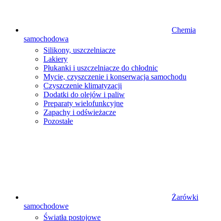
Chemia
samochodowa
Silikony, uszczelniacze
Lakiery
Płukanki i uszczelniacze do chłodnic
Mycie, czyszczenie i konserwacja samochodu
Czyszczenie klimatyzacji
Dodatki do olejów i paliw
Preparaty wielofunkcyjne
Zapachy i odświeżacze
Pozostałe
Żarówki
samochodowe
Światła postojowe