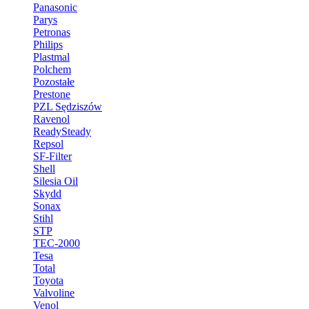
Panasonic
Parys
Petronas
Philips
Plastmal
Polchem
Pozostałe
Prestone
PZL Sędziszów
Ravenol
ReadySteady
Repsol
SF-Filter
Shell
Silesia Oil
Skydd
Sonax
Stihl
STP
TEC-2000
Tesa
Total
Toyota
Valvoline
Venol