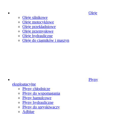
Oleje
Oleje silnikowe
Oleje motocyklowe
Oleje przekładniowe
Oleje przemysłowe
Oleje hydrauliczne
Oleje do ciągników i maszyn
Płyny
eksploatacyjne
Płyny chłodnicze
Płyny do wspomagania
Płyny hamulcowe
Płyny hydrauliczne
Płyny do spryskiwaczy
Adblue