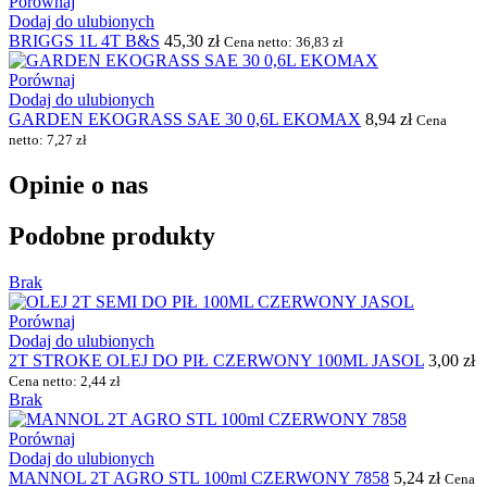
Porównaj
Dodaj do ulubionych
BRIGGS 1L 4T B&S
45,30
zł
Cena netto:
36,83
zł
Porównaj
Dodaj do ulubionych
GARDEN EKOGRASS SAE 30 0,6L EKOMAX
8,94
zł
Cena
netto:
7,27
zł
Opinie o nas
Podobne produkty
Brak
Porównaj
Dodaj do ulubionych
2T STROKE OLEJ DO PIŁ CZERWONY 100ML JASOL
3,00
zł
Cena netto:
2,44
zł
Brak
Porównaj
Dodaj do ulubionych
MANNOL 2T AGRO STL 100ml CZERWONY 7858
5,24
zł
Cena