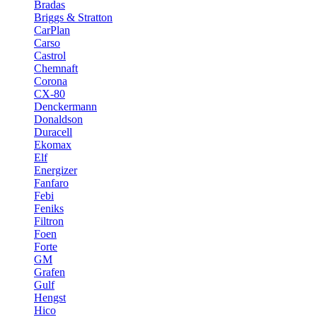
Bradas
Briggs & Stratton
CarPlan
Carso
Castrol
Chemnaft
Corona
CX-80
Denckermann
Donaldson
Duracell
Ekomax
Elf
Energizer
Fanfaro
Febi
Feniks
Filtron
Foen
Forte
GM
Grafen
Gulf
Hengst
Hico