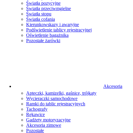
Światła pozycyjne
Światła przeciwmgielne
Światła stopu
Światła cofania
Kierunkowskazy i awaryjne
Podświetlenie tablicy rejestracyjnej
Oświetlenie bagażnika
Pozostałe żarówki
Akcesoria
Apteczki, kamizelki, gaśnice, trójkąty
Wycieraczki samochodowe
Ramki do tablic rejestracyjnych
Tachografy
Rękawice
Gadżety motoryzacyjne
Akcesoria zimowe
Pozostałe