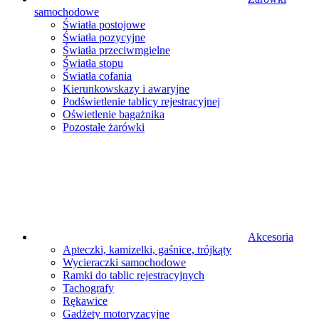
samochodowe
Światła postojowe
Światła pozycyjne
Światła przeciwmgielne
Światła stopu
Światła cofania
Kierunkowskazy i awaryjne
Podświetlenie tablicy rejestracyjnej
Oświetlenie bagażnika
Pozostałe żarówki
Akcesoria
Apteczki, kamizelki, gaśnice, trójkąty
Wycieraczki samochodowe
Ramki do tablic rejestracyjnych
Tachografy
Rękawice
Gadżety motoryzacyjne