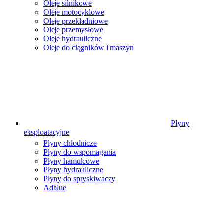
Oleje silnikowe
Oleje motocyklowe
Oleje przekładniowe
Oleje przemysłowe
Oleje hydrauliczne
Oleje do ciągników i maszyn
Płyny
eksploatacyjne
Płyny chłodnicze
Płyny do wspomagania
Płyny hamulcowe
Płyny hydrauliczne
Płyny do spryskiwaczy
Adblue