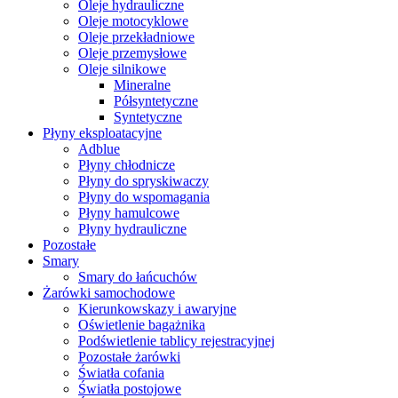
Oleje hydrauliczne
Oleje motocyklowe
Oleje przekładniowe
Oleje przemysłowe
Oleje silnikowe
Mineralne
Półsyntetyczne
Syntetyczne
Płyny eksploatacyjne
Adblue
Płyny chłodnicze
Płyny do spryskiwaczy
Płyny do wspomagania
Płyny hamulcowe
Płyny hydrauliczne
Pozostałe
Smary
Smary do łańcuchów
Żarówki samochodowe
Kierunkowskazy i awaryjne
Oświetlenie bagażnika
Podświetlenie tablicy rejestracyjnej
Pozostałe żarówki
Światła cofania
Światła postojowe