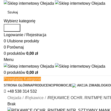
Wybierz kategorię
Search
Logowanie / Rejestracja
0
Ulubione produkty
0
Porównaj
0
produktów
0,00
zł
Menu
0
produktów
0,00
zł
Przeglądaj Kategorie
STRONA GŁÓWNA
PRODUCENCI
PROMOCJE
AKCJA ZIMA
BLOG
KO
+48 538 314 532
Olejada
/
Rękawice
/
RĘKAWICE OCHR. RNITMPE NIT
Brak