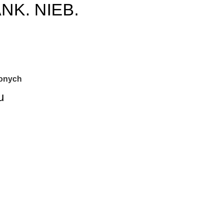
K. NIEB.
ionych
u