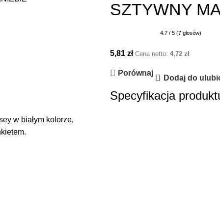
SZTYWNY MAN
4.7 / 5 (7 głosów)
5,81
zł
Cena netto:
4,72
zł
Porównaj
Dodaj do ulub
Specyfikacja produkt
ey w białym kolorze,
kietem.