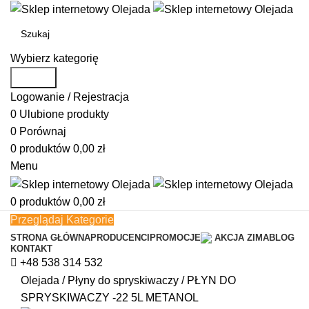
Wybierz kategorię
Search
Logowanie / Rejestracja
0
Ulubione produkty
0
Porównaj
0
produktów
0,00
zł
Menu
0
produktów
0,00
zł
Przeglądaj Kategorie
STRONA GŁÓWNA
PRODUCENCI
PROMOCJE
AKCJA ZIMA
BLOG
KONTAKT
+48 538 314 532
Olejada
/
Płyny do spryskiwaczy
/
PŁYN DO
SPRYSKIWACZY -22 5L METANOL