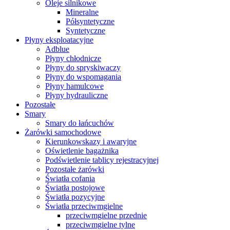
Oleje silnikowe
Mineralne
Półsyntetyczne
Syntetyczne
Płyny eksploatacyjne
Adblue
Płyny chłodnicze
Płyny do spryskiwaczy
Płyny do wspomagania
Płyny hamulcowe
Płyny hydrauliczne
Pozostałe
Smary
Smary do łańcuchów
Żarówki samochodowe
Kierunkowskazy i awaryjne
Oświetlenie bagażnika
Podświetlenie tablicy rejestracyjnej
Pozostałe żarówki
Światła cofania
Światła postojowe
Światła pozycyjne
Światła przeciwmgielne
przeciwmgielne przednie
przeciwmgielne tylne