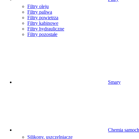
Filtry oleju
Filtry paliwa
Filtry powietrza
Filtry kabinowe
Filtry hydrauliczne
Filtry pozostałe
Smary
Chemia samoc
Silikony, uszczelniacze