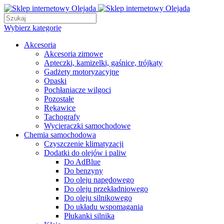
Wybierz kategorię
Akcesoria
Akcesoria zimowe
Apteczki, kamizelki, gaśnice, trójkąty
Gadżety motoryzacyjne
Opaski
Pochłaniacze wilgoci
Pozostałe
Rękawice
Tachografy
Wycieraczki samochodowe
Chemia samochodowa
Czyszczenie klimatyzacji
Dodatki do olejów i paliw
Do AdBlue
Do benzyny
Do oleju napędowego
Do oleju przekładniowego
Do oleju silnikowego
Do układu wspomagania
Płukanki silnika