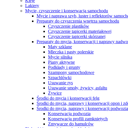
Kleje
Lakiery
Mycie, czyszczenie i konserwacja samochodu
Mycie i naprawa szyb, luster i reflektorów samo
Preparaty do czyszczenia wnętrza samochodu
Czyszczenie plastików
Czyszczenie tapicerki materiałowej
Czyszczenie tapicerki skórzanej
Preparaty do mycia, konserwacji i naprawy nadwo
Maty szklane
Mleczka i pasty polerskie
Mycie silnika
Piany aktywne
Podkłady i grunty
Szampony samochodowe
Szpachlówki
Usuwanie rys
Usuwanie smoły, żywicy, asfaltu
Żywice
Środki do mycia i konserwacji felg
Środki do mycia, naprawy i konserwacji opon i z
Środki do mycia, naprawy i konserwacji podwozi
Konserwacja podwozia
Konserwacja profili zamkniętych
Zmywacze do hamulców