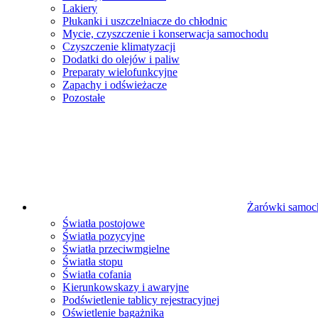
Lakiery
Płukanki i uszczelniacze do chłodnic
Mycie, czyszczenie i konserwacja samochodu
Czyszczenie klimatyzacji
Dodatki do olejów i paliw
Preparaty wielofunkcyjne
Zapachy i odświeżacze
Pozostałe
Żarówki samo
Światła postojowe
Światła pozycyjne
Światła przeciwmgielne
Światła stopu
Światła cofania
Kierunkowskazy i awaryjne
Podświetlenie tablicy rejestracyjnej
Oświetlenie bagażnika