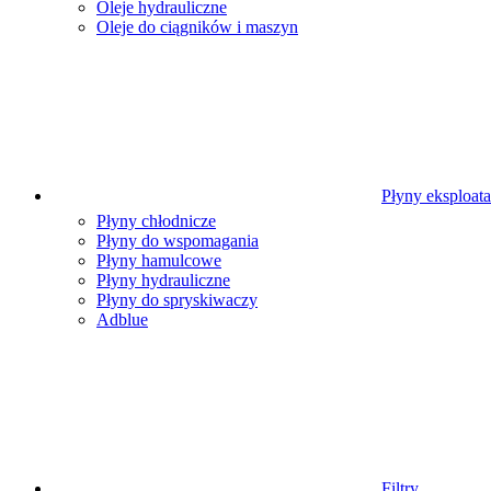
Oleje hydrauliczne
Oleje do ciągników i maszyn
Płyny eksploat
Płyny chłodnicze
Płyny do wspomagania
Płyny hamulcowe
Płyny hydrauliczne
Płyny do spryskiwaczy
Adblue
Filtry