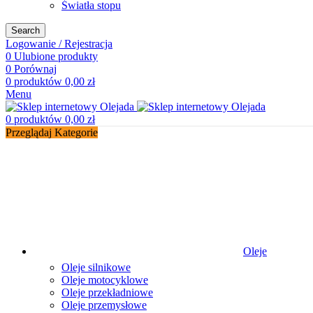
Światła stopu
Search
Logowanie / Rejestracja
0
Ulubione produkty
0
Porównaj
0
produktów
0,00
zł
Menu
0
produktów
0,00
zł
Przeglądaj Kategorie
Oleje
Oleje silnikowe
Oleje motocyklowe
Oleje przekładniowe
Oleje przemysłowe