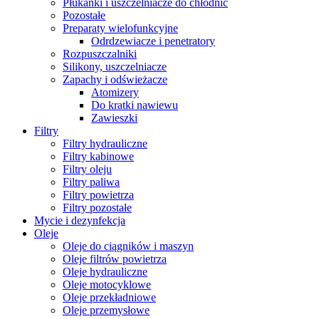
Płukanki i uszczelniacze do chłodnic
Pozostałe
Preparaty wielofunkcyjne
Odrdzewiacze i penetratory
Rozpuszczalniki
Silikony, uszczelniacze
Zapachy i odświeżacze
Atomizery
Do kratki nawiewu
Zawieszki
Filtry
Filtry hydrauliczne
Filtry kabinowe
Filtry oleju
Filtry paliwa
Filtry powietrza
Filtry pozostałe
Mycie i dezynfekcja
Oleje
Oleje do ciągników i maszyn
Oleje filtrów powietrza
Oleje hydrauliczne
Oleje motocyklowe
Oleje przekładniowe
Oleje przemysłowe