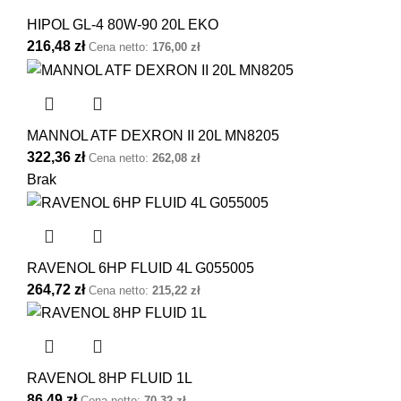
HIPOL GL-4 80W-90 20L EKO
216,48
zł
Cena netto:
176,00
zł
MANNOL ATF DEXRON II 20L MN8205
322,36
zł
Cena netto:
262,08
zł
Brak
RAVENOL 6HP FLUID 4L G055005
264,72
zł
Cena netto:
215,22
zł
RAVENOL 8HP FLUID 1L
86,49
zł
Cena netto:
70,32
zł