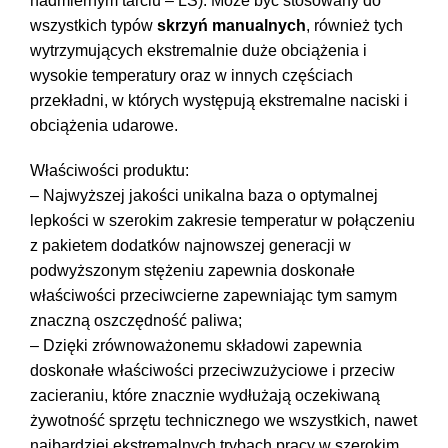
nadmiernym tarciu – LS). Może być stosowany do
wszystkich typów
skrzyń manualnych
, również tych
wytrzymujących ekstremalnie duże obciążenia i
wysokie temperatury oraz w innych częściach
przekładni, w których występują ekstremalne naciski i
obciążenia udarowe.
Właściwości produktu:
– Najwyższej jakości unikalna baza o optymalnej
lepkości w szerokim zakresie temperatur w połączeniu
z pakietem dodatków najnowszej generacji w
podwyższonym stężeniu zapewnia doskonałe
właściwości przeciwcierne zapewniając tym samym
znaczną oszczędność paliwa;
– Dzięki zrównoważonemu składowi zapewnia
doskonałe właściwości przeciwzużyciowe i przeciw
zacieraniu, które znacznie wydłużają oczekiwaną
żywotność sprzętu technicznego we wszystkich, nawet
najbardziej ekstremalnych trybach pracy w szerokim