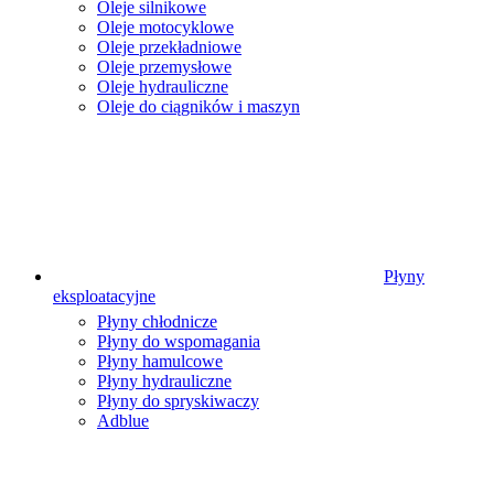
Oleje silnikowe
Oleje motocyklowe
Oleje przekładniowe
Oleje przemysłowe
Oleje hydrauliczne
Oleje do ciągników i maszyn
Płyny
eksploatacyjne
Płyny chłodnicze
Płyny do wspomagania
Płyny hamulcowe
Płyny hydrauliczne
Płyny do spryskiwaczy
Adblue