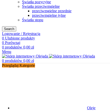
Światła pozycyjne
Światła przeciwmgielne
przeciwmgielne przednie
przeciwmgielne tylne
Światła stopu
Search
Logowanie / Rejestracja
0
Ulubione produkty
0
Porównaj
0
produktów
0,00
zł
Menu
0
produktów
0,00
zł
Przeglądaj Kategorie
Oleje