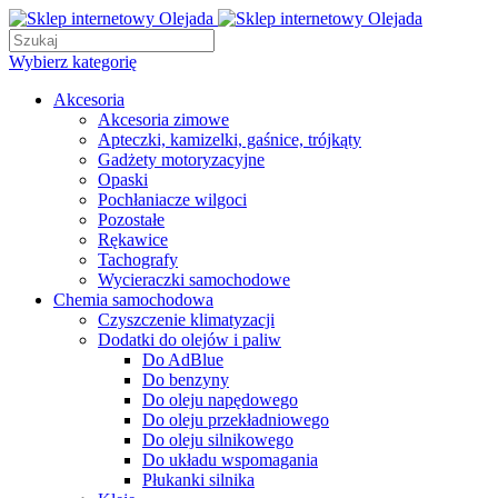
Wybierz kategorię
Akcesoria
Akcesoria zimowe
Apteczki, kamizelki, gaśnice, trójkąty
Gadżety motoryzacyjne
Opaski
Pochłaniacze wilgoci
Pozostałe
Rękawice
Tachografy
Wycieraczki samochodowe
Chemia samochodowa
Czyszczenie klimatyzacji
Dodatki do olejów i paliw
Do AdBlue
Do benzyny
Do oleju napędowego
Do oleju przekładniowego
Do oleju silnikowego
Do układu wspomagania
Płukanki silnika