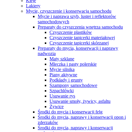
Kleje
Lakiery
Mycie, czyszczenie i konserwacja samochodu
Mycie i naprawa szyb, luster i reflektorów
samochodowych
Preparaty do czyszczenia wnętrza samochodu
Czyszczenie plastików
Czyszczenie tapicerki materiałowej
Czyszczenie tapicerki skórzanej
Preparaty do mycia, konserwacji i naprawy
nadwozia
Maty szklane
Mleczka i pasty polerskie
Mycie silnika
Piany aktywne
Podkłady i grunty
Szampony samochodowe
Szpachlówki
Usuwanie rys
Usuwanie smoły, żywicy, asfaltu
Żywice
Środki do mycia i konserwacji felg
Środki do mycia, naprawy i konserwacji opon i
zderzaków
Środki do mycia, naprawy i konserwacji