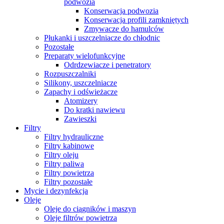
podwozia
Konserwacja podwozia
Konserwacja profili zamkniętych
Zmywacze do hamulców
Płukanki i uszczelniacze do chłodnic
Pozostałe
Preparaty wielofunkcyjne
Odrdzewiacze i penetratory
Rozpuszczalniki
Silikony, uszczelniacze
Zapachy i odświeżacze
Atomizery
Do kratki nawiewu
Zawieszki
Filtry
Filtry hydrauliczne
Filtry kabinowe
Filtry oleju
Filtry paliwa
Filtry powietrza
Filtry pozostałe
Mycie i dezynfekcja
Oleje
Oleje do ciągników i maszyn
Oleje filtrów powietrza