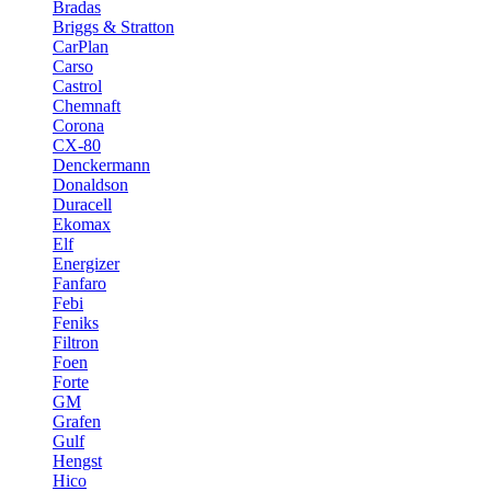
Bradas
Briggs & Stratton
CarPlan
Carso
Castrol
Chemnaft
Corona
CX-80
Denckermann
Donaldson
Duracell
Ekomax
Elf
Energizer
Fanfaro
Febi
Feniks
Filtron
Foen
Forte
GM
Grafen
Gulf
Hengst
Hico