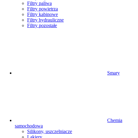
Filtry paliwa
Filtry powietrza
Filtry kabinowe
Filtry hydrauliczne
Filtry pozostałe
Smary
Chemia
samochodowa
Silikony, uszczelniacze
Lakiery