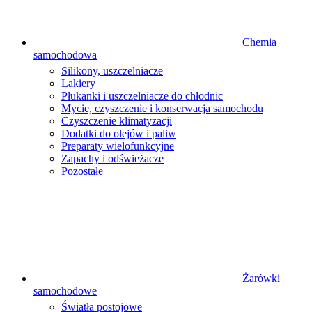
Chemia
samochodowa
Silikony, uszczelniacze
Lakiery
Płukanki i uszczelniacze do chłodnic
Mycie, czyszczenie i konserwacja samochodu
Czyszczenie klimatyzacji
Dodatki do olejów i paliw
Preparaty wielofunkcyjne
Zapachy i odświeżacze
Pozostałe
Żarówki
samochodowe
Światła postojowe