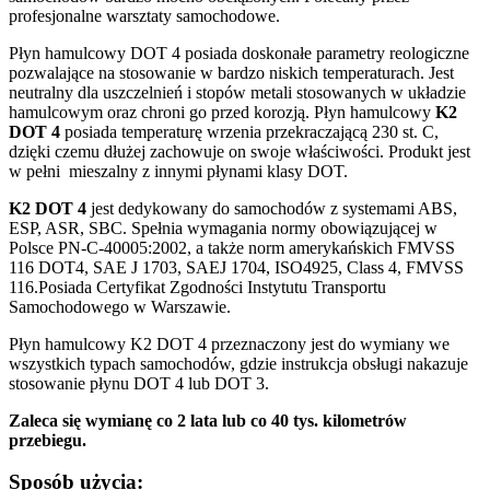
profesjonalne warsztaty samochodowe.
Płyn hamulcowy DOT 4 posiada doskonałe parametry reologiczne
pozwalające na stosowanie w bardzo niskich temperaturach. Jest
neutralny dla uszczelnień i stopów metali stosowanych w układzie
hamulcowym oraz chroni go przed korozją. Płyn hamulcowy
K2
DOT 4
posiada temperaturę wrzenia przekraczającą 230 st. C,
dzięki czemu dłużej zachowuje on swoje właściwości. Produkt jest
w pełni mieszalny z innymi płynami klasy DOT.
K2 DOT 4
jest dedykowany do samochodów z systemami ABS,
ESP, ASR, SBC. Spełnia wymagania normy obowiązującej w
Polsce PN-C-40005:2002, a także norm amerykańskich FMVSS
116 DOT4, SAE J 1703, SAEJ 1704, ISO4925, Class 4, FMVSS
116.Posiada Certyfikat Zgodności Instytutu Transportu
Samochodowego w Warszawie.
Płyn hamulcowy K2 DOT 4 przeznaczony jest do wymiany we
wszystkich typach samochodów, gdzie instrukcja obsługi nakazuje
stosowanie płynu DOT 4 lub DOT 3.
Zaleca się wymianę co 2 lata lub co 40 tys. kilometrów
przebiegu.
Sposób użycia: