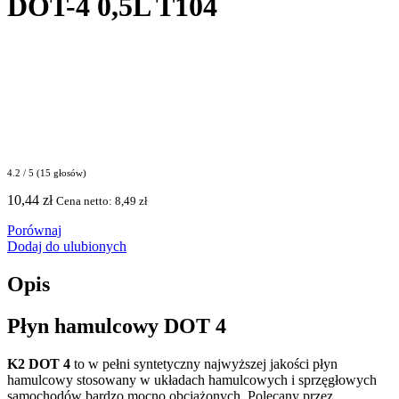
DOT-4 0,5L T104
4.2 / 5 (15 głosów)
10,44
zł
Cena netto:
8,49
zł
Porównaj
Dodaj do ulubionych
Opis
Płyn hamulcowy DOT 4
K2 DOT 4
to w pełni syntetyczny najwyższej jakości płyn
hamulcowy stosowany w układach hamulcowych i sprzęgłowych
samochodów bardzo mocno obciążonych. Polecany przez