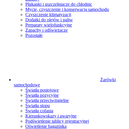
Płukanki i uszczelniacze do chłodnic
Mycie, czyszczenie i konserwacja samochodu
Czyszczenie klimatyzacji
Dodatki do olejów i paliw
Preparaty wielofunkcyjne
Zapachy i odświeżacze
Pozostałe
Żarówki
samochodowe
Światła postojowe
Światła pozycyjne
Światła przeciwmgielne
Światła stopu
Światła cofania
Kierunkowskazy i awaryjne
Podświetlenie tablicy rejestracyjnej
Oświetlenie bagażnika