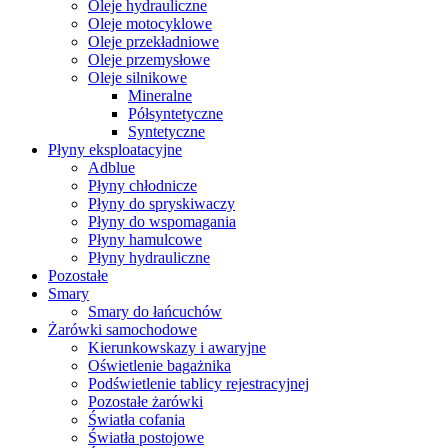
Oleje hydrauliczne
Oleje motocyklowe
Oleje przekładniowe
Oleje przemysłowe
Oleje silnikowe
Mineralne
Półsyntetyczne
Syntetyczne
Płyny eksploatacyjne
Adblue
Płyny chłodnicze
Płyny do spryskiwaczy
Płyny do wspomagania
Płyny hamulcowe
Płyny hydrauliczne
Pozostałe
Smary
Smary do łańcuchów
Żarówki samochodowe
Kierunkowskazy i awaryjne
Oświetlenie bagażnika
Podświetlenie tablicy rejestracyjnej
Pozostałe żarówki
Światła cofania
Światła postojowe