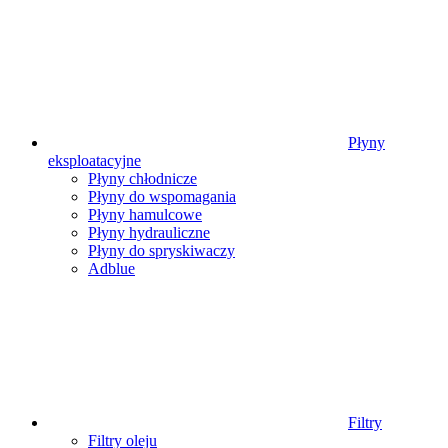
Płyny
eksploatacyjne
Płyny chłodnicze
Płyny do wspomagania
Płyny hamulcowe
Płyny hydrauliczne
Płyny do spryskiwaczy
Adblue
Filtry
Filtry oleju