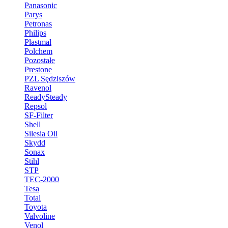
Panasonic
Parys
Petronas
Philips
Plastmal
Polchem
Pozostałe
Prestone
PZL Sędziszów
Ravenol
ReadySteady
Repsol
SF-Filter
Shell
Silesia Oil
Skydd
Sonax
Stihl
STP
TEC-2000
Tesa
Total
Toyota
Valvoline
Venol