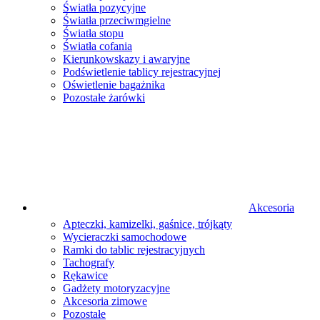
Światła pozycyjne
Światła przeciwmgielne
Światła stopu
Światła cofania
Kierunkowskazy i awaryjne
Podświetlenie tablicy rejestracyjnej
Oświetlenie bagażnika
Pozostałe żarówki
Akcesoria
Apteczki, kamizelki, gaśnice, trójkąty
Wycieraczki samochodowe
Ramki do tablic rejestracyjnych
Tachografy
Rękawice
Gadżety motoryzacyjne
Akcesoria zimowe
Pozostałe