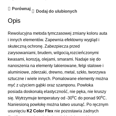
Porównaj
Dodaj do ulubionych
Opis
Rewolucyjna metoda tymczasowej zmiany koloru auta
i innych elementów. Zapewnia efektowny wygląd i
skuteczną ochronę. Zabezpiecza przed
zarysowaniami, brudem, wilgocią,rozcieńczonymi
kwasami, korozją, olejami, smarami. Nadaje się do
nanoszenia na elementy lakierowane, felgi stalowe i
aluminiowe, zderzaki, drewno, metal, szkło, tworzywa
sztuczne i wiele innych. Pomalowane elementy można
myć z użyciem gąbki oraz szamponu. Powłoka
posiada doskonałą elastyczność, nie pęka, nie kruszy
się. Wytrzymuje temperatury od -30⁰C do ponad 90⁰C.
Naniesioną powłokę można łatwo usunąć. Po ręcznym
usunięciu
K2 Color Flex
nie pozostawia żadnych