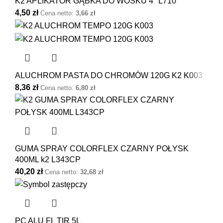
K2 APLIKATOR GĄBKA DO WOSKU 4″ L710
4,50
zł
Cena netto:
3,66
zł
ALUCHROM PASTA DO CHROMÓW 120G K2 K003
8,36
zł
Cena netto:
6,80
zł
GUMA SPRAY COLORFLEX CZARNY POŁYSK
400ML k2 L343CP
40,20
zł
Cena netto:
32,68
zł
PC ALU FL TIR 5L