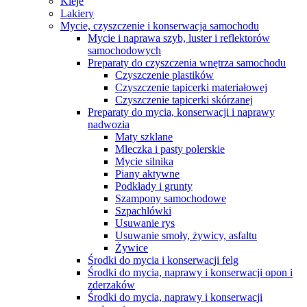
Kleje
Lakiery
Mycie, czyszczenie i konserwacja samochodu
Mycie i naprawa szyb, luster i reflektorów
samochodowych
Preparaty do czyszczenia wnętrza samochodu
Czyszczenie plastików
Czyszczenie tapicerki materiałowej
Czyszczenie tapicerki skórzanej
Preparaty do mycia, konserwacji i naprawy
nadwozia
Maty szklane
Mleczka i pasty polerskie
Mycie silnika
Piany aktywne
Podkłady i grunty
Szampony samochodowe
Szpachlówki
Usuwanie rys
Usuwanie smoły, żywicy, asfaltu
Żywice
Środki do mycia i konserwacji felg
Środki do mycia, naprawy i konserwacji opon i
zderzaków
Środki do mycia, naprawy i konserwacji