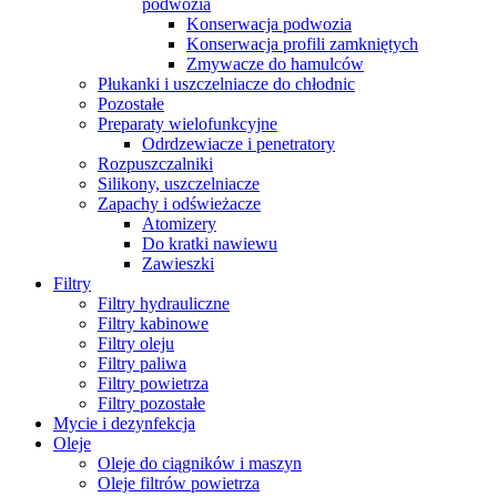
podwozia
Konserwacja podwozia
Konserwacja profili zamkniętych
Zmywacze do hamulców
Płukanki i uszczelniacze do chłodnic
Pozostałe
Preparaty wielofunkcyjne
Odrdzewiacze i penetratory
Rozpuszczalniki
Silikony, uszczelniacze
Zapachy i odświeżacze
Atomizery
Do kratki nawiewu
Zawieszki
Filtry
Filtry hydrauliczne
Filtry kabinowe
Filtry oleju
Filtry paliwa
Filtry powietrza
Filtry pozostałe
Mycie i dezynfekcja
Oleje
Oleje do ciągników i maszyn
Oleje filtrów powietrza