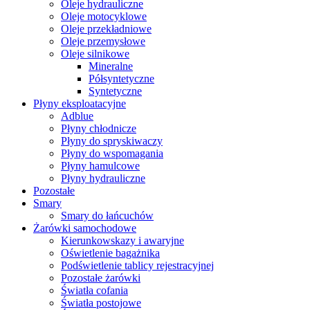
Oleje hydrauliczne
Oleje motocyklowe
Oleje przekładniowe
Oleje przemysłowe
Oleje silnikowe
Mineralne
Półsyntetyczne
Syntetyczne
Płyny eksploatacyjne
Adblue
Płyny chłodnicze
Płyny do spryskiwaczy
Płyny do wspomagania
Płyny hamulcowe
Płyny hydrauliczne
Pozostałe
Smary
Smary do łańcuchów
Żarówki samochodowe
Kierunkowskazy i awaryjne
Oświetlenie bagażnika
Podświetlenie tablicy rejestracyjnej
Pozostałe żarówki
Światła cofania
Światła postojowe