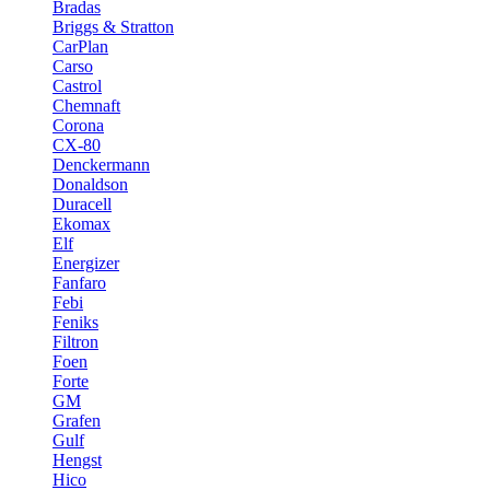
Bradas
Briggs & Stratton
CarPlan
Carso
Castrol
Chemnaft
Corona
CX-80
Denckermann
Donaldson
Duracell
Ekomax
Elf
Energizer
Fanfaro
Febi
Feniks
Filtron
Foen
Forte
GM
Grafen
Gulf
Hengst
Hico