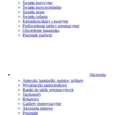
Światła pozycyjne
Światła przeciwmgielne
Światła stopu
Światła cofania
Kierunkowskazy i awaryjne
Podświetlenie tablicy rejestracyjnej
Oświetlenie bagażnika
Pozostałe żarówki
Akcesoria
Apteczki, kamizelki, gaśnice, trójkąty
Wycieraczki samochodowe
Ramki do tablic rejestracyjnych
Tachografy
Rękawice
Gadżety motoryzacyjne
Akcesoria zimowe
Pozostałe