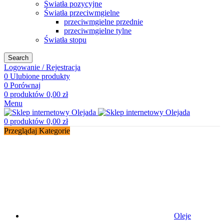
Światła pozycyjne
Światła przeciwmgielne
przeciwmgielne przednie
przeciwmgielne tylne
Światła stopu
Search
Logowanie / Rejestracja
0
Ulubione produkty
0
Porównaj
0
produktów
0,00
zł
Menu
0
produktów
0,00
zł
Przeglądaj Kategorie
Oleje