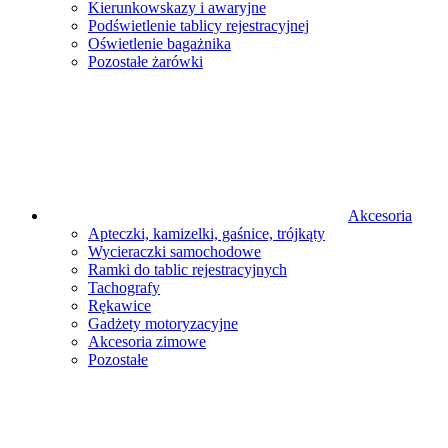
Kierunkowskazy i awaryjne
Podświetlenie tablicy rejestracyjnej
Oświetlenie bagażnika
Pozostałe żarówki
Akcesoria
Apteczki, kamizelki, gaśnice, trójkąty
Wycieraczki samochodowe
Ramki do tablic rejestracyjnych
Tachografy
Rękawice
Gadżety motoryzacyjne
Akcesoria zimowe
Pozostałe