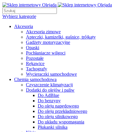
Wybierz kategorię
Akcesoria
Akcesoria zimowe
Apteczki, kamizelki, gaśnice, trójkąty
Gadżety motoryzacyjne
Opaski
Pochłaniacze wilgoci
Pozostałe
Rękawice
Tachografy
Wycieraczki samochodowe
Chemia samochodowa
Czyszczenie klimatyzacji
Dodatki do olejów i paliw
Do AdBlue
Do benzyny
Do oleju napędowego
Do oleju przekładniowego
Do oleju silnikowego
Do układu wspomagania
Płukanki silnika