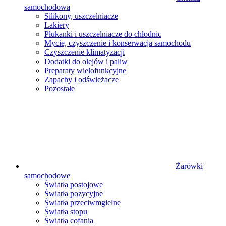
samochodowa
Silikony, uszczelniacze
Lakiery
Płukanki i uszczelniacze do chłodnic
Mycie, czyszczenie i konserwacja samochodu
Czyszczenie klimatyzacji
Dodatki do olejów i paliw
Preparaty wielofunkcyjne
Zapachy i odświeżacze
Pozostałe
Żarówki
samochodowe
Światła postojowe
Światła pozycyjne
Światła przeciwmgielne
Światła stopu
Światła cofania