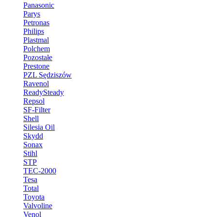
Panasonic
Parys
Petronas
Philips
Plastmal
Polchem
Pozostałe
Prestone
PZL Sędziszów
Ravenol
ReadySteady
Repsol
SF-Filter
Shell
Silesia Oil
Skydd
Sonax
Stihl
STP
TEC-2000
Tesa
Total
Toyota
Valvoline
Venol