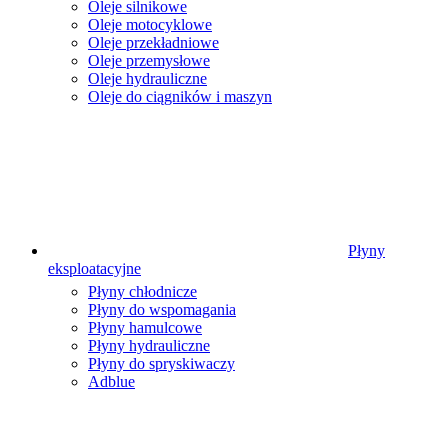
Oleje silnikowe
Oleje motocyklowe
Oleje przekładniowe
Oleje przemysłowe
Oleje hydrauliczne
Oleje do ciągników i maszyn
Płyny
eksploatacyjne
Płyny chłodnicze
Płyny do wspomagania
Płyny hamulcowe
Płyny hydrauliczne
Płyny do spryskiwaczy
Adblue