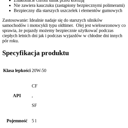
Znakomicie chroni silnik przed korozją
Nie zawiera kauczuku (zastąpiony bezpiecznymi polimerami)
Bezpieczny dla starszych uszczelek i elementów gumowych
Zastosowanie: Idealnie nadaje się do starszych silników
samochodów i motocykli typu oldtimer. Olej jest wielosezonowy co
sprawia, że pojazdy możemy bezpiecznie użytkować podczas
ciepłych letnich dni jak i podczas wyjazdów w chłodne dni innych
pór roku.
Specyfikacja produktu
Klasa lepkości
20W-50
CF
API
,
SF
Pojemność
5 l