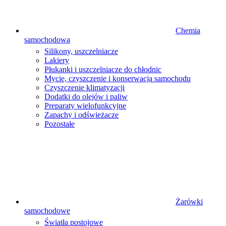
Chemia
samochodowa
Silikony, uszczelniacze
Lakiery
Płukanki i uszczelniacze do chłodnic
Mycie, czyszczenie i konserwacja samochodu
Czyszczenie klimatyzacji
Dodatki do olejów i paliw
Preparaty wielofunkcyjne
Zapachy i odświeżacze
Pozostałe
Żarówki
samochodowe
Światła postojowe