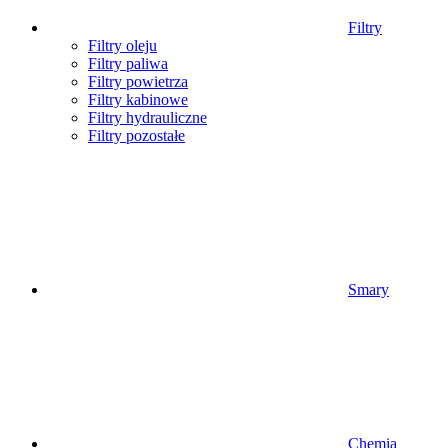
Filtry
Filtry oleju
Filtry paliwa
Filtry powietrza
Filtry kabinowe
Filtry hydrauliczne
Filtry pozostałe
Smary
Chemia