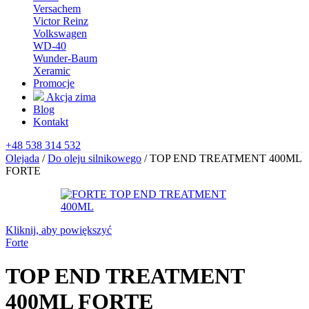
Versachem
Victor Reinz
Volkswagen
WD-40
Wunder-Baum
Xeramic
Promocje
Akcja zima
Blog
Kontakt
+48 538 314 532
Olejada
/
Do oleju silnikowego
/
TOP END TREATMENT 400ML
FORTE
Kliknij, aby powiększyć
Forte
TOP END TREATMENT
400ML FORTE