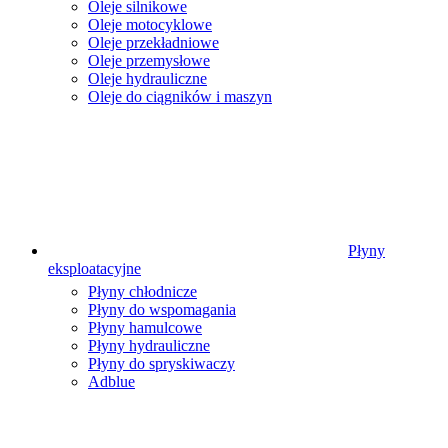
Oleje silnikowe
Oleje motocyklowe
Oleje przekładniowe
Oleje przemysłowe
Oleje hydrauliczne
Oleje do ciągników i maszyn
Płyny
eksploatacyjne
Płyny chłodnicze
Płyny do wspomagania
Płyny hamulcowe
Płyny hydrauliczne
Płyny do spryskiwaczy
Adblue