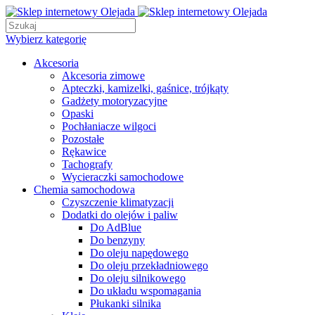
Wybierz kategorię
Akcesoria
Akcesoria zimowe
Apteczki, kamizelki, gaśnice, trójkąty
Gadżety motoryzacyjne
Opaski
Pochłaniacze wilgoci
Pozostałe
Rękawice
Tachografy
Wycieraczki samochodowe
Chemia samochodowa
Czyszczenie klimatyzacji
Dodatki do olejów i paliw
Do AdBlue
Do benzyny
Do oleju napędowego
Do oleju przekładniowego
Do oleju silnikowego
Do układu wspomagania
Płukanki silnika