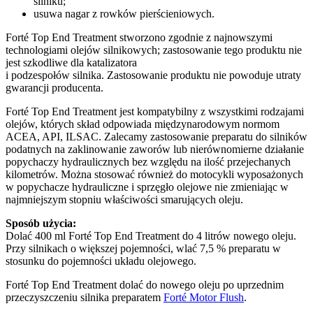
silniku;
usuwa nagar z rowków pierścieniowych.
Forté Top End Treatment stworzono zgodnie z najnowszymi
technologiami olejów silnikowych; zastosowanie tego produktu nie
jest szkodliwe dla katalizatora
i podzespołów silnika. Zastosowanie produktu nie powoduje utraty
gwarancji producenta.
Forté Top End Treatment jest kompatybilny z wszystkimi rodzajami
olejów, których skład odpowiada międzynarodowym normom
ACEA, API, ILSAC. Zalecamy zastosowanie preparatu do silników
podatnych na zaklinowanie zaworów lub nierównomierne działanie
popychaczy hydraulicznych bez względu na ilość przejechanych
kilometrów. Można stosować również do motocykli wyposażonych
w popychacze hydrauliczne i sprzęgło olejowe nie zmieniając w
najmniejszym stopniu właściwości smarujących oleju.
Sposób użycia:
Dolać 400 ml Forté Top End Treatment do 4 litrów nowego oleju.
Przy silnikach o większej pojemności, wlać 7,5 % preparatu w
stosunku do pojemności układu olejowego.
Forté Top End Treatment dolać do nowego oleju po uprzednim
przeczyszczeniu silnika preparatem
Forté Motor Flush
.