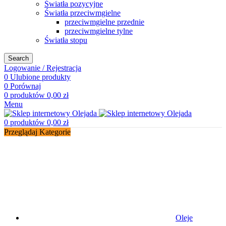
Światła pozycyjne
Światła przeciwmgielne
przeciwmgielne przednie
przeciwmgielne tylne
Światła stopu
Search
Logowanie / Rejestracja
0
Ulubione produkty
0
Porównaj
0
produktów
0,00
zł
Menu
0
produktów
0,00
zł
Przeglądaj Kategorie
Oleje