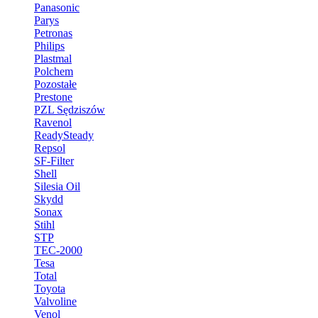
Panasonic
Parys
Petronas
Philips
Plastmal
Polchem
Pozostałe
Prestone
PZL Sędziszów
Ravenol
ReadySteady
Repsol
SF-Filter
Shell
Silesia Oil
Skydd
Sonax
Stihl
STP
TEC-2000
Tesa
Total
Toyota
Valvoline
Venol