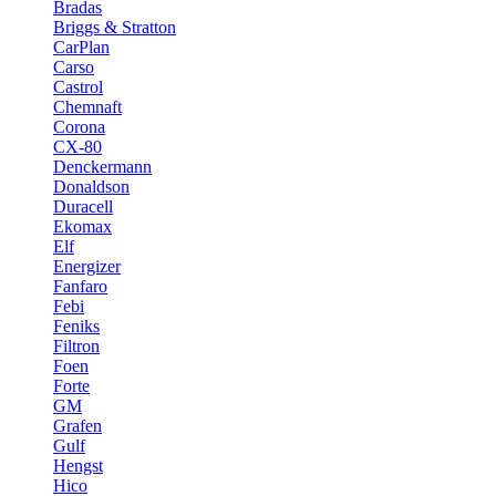
Bradas
Briggs & Stratton
CarPlan
Carso
Castrol
Chemnaft
Corona
CX-80
Denckermann
Donaldson
Duracell
Ekomax
Elf
Energizer
Fanfaro
Febi
Feniks
Filtron
Foen
Forte
GM
Grafen
Gulf
Hengst
Hico