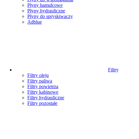
Płyny hamulcowe
Płyny hydrauliczne
Płyny do spryskiwaczy
Adblue
Filtry
Filtry oleju
Filtry paliwa
Filtry powietrza
Filtry kabinowe
Filtry hydrauliczne
Filtry pozostałe