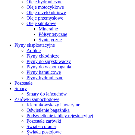
Oleje hydrauliczne
Oleje motocyklowe
Oleje przekładniowe
Oleje przemysłowe
Oleje silnikowe
Mineralne
Półsyntetyczne
Syntetyczne
Płyny eksploatacyjne
Adblue
Płyny chłodnicze
Płyny do spryskiwaczy
Płyny do wspomagania
Płyny hamulcowe
Płyny hydrauliczne
Pozostałe
Smary
Smary do łańcuchów
Żarówki samochodowe
Kierunkowskazy i awaryjne
Oświetlenie bagażnika
Podświetlenie tablicy rejestracyjnej
Pozostałe żarówki
Światła cofania
Światła postojowe