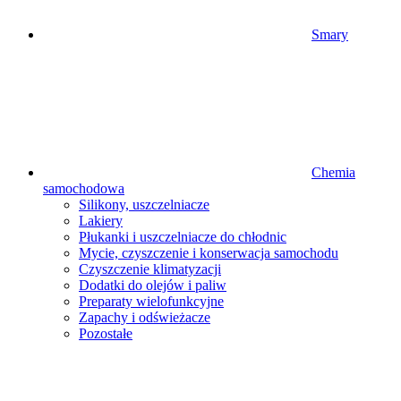
Smary
Chemia
samochodowa
Silikony, uszczelniacze
Lakiery
Płukanki i uszczelniacze do chłodnic
Mycie, czyszczenie i konserwacja samochodu
Czyszczenie klimatyzacji
Dodatki do olejów i paliw
Preparaty wielofunkcyjne
Zapachy i odświeżacze
Pozostałe