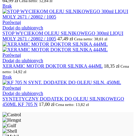
64,99
zł
Cena netto:
52,84
zł
Brak
Porównaj
Dodaj do ulubionych
STOP WYCIEKOM OLEJU SILNIKOWEGO 300ml LIQUI
MOLY 2671 / 20802 / 1005
47,49
zł
Cena netto:
38,61
zł
Porównaj
Dodaj do ulubionych
XERAMIC MOTOR DOKTOR SILNIKA 444ML
18,35
zł
Cena
netto:
14,92
zł
Brak
Porównaj
Dodaj do ulubionych
SYNTETYCZNY DODATEK DO OLEJU SILNIKOWEGO
450ML KF 705 N
17,00
zł
Cena netto:
13,82
zł