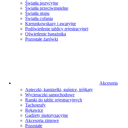
Światła pozycyjne
Światła przeciwmgielne
Światła stopu
Światła cofania
Kierunkowskazy i awaryjne
Podświetlenie tablicy rejestracyjnej
Oświetlenie bagażnika
Pozostałe żarówki
Akcesoria
Apteczki, kamizelki, gaśnice, trójkąty
Wycieraczki samochodowe
Ramki do tablic rejestracyjnych
Tachografy
Rękawice
Gadżety motoryzacyjne
Akcesoria zimowe
Pozostałe