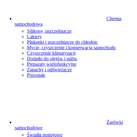
Chemia
samochodowa
Silikony, uszczelniacze
Lakiery
Płukanki i uszczelniacze do chłodnic
Mycie, czyszczenie i konserwacja samochodu
Czyszczenie klimatyzacji
Dodatki do olejów i paliw
Preparaty wielofunkcyjne
Zapachy i odświeżacze
Pozostałe
Żarówki
samochodowe
Światła postojowe