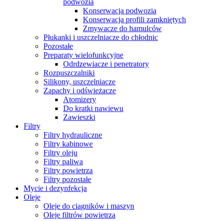
podwozia
Konserwacja podwozia
Konserwacja profili zamkniętych
Zmywacze do hamulców
Płukanki i uszczelniacze do chłodnic
Pozostałe
Preparaty wielofunkcyjne
Odrdzewiacze i penetratory
Rozpuszczalniki
Silikony, uszczelniacze
Zapachy i odświeżacze
Atomizery
Do kratki nawiewu
Zawieszki
Filtry
Filtry hydrauliczne
Filtry kabinowe
Filtry oleju
Filtry paliwa
Filtry powietrza
Filtry pozostałe
Mycie i dezynfekcja
Oleje
Oleje do ciągników i maszyn
Oleje filtrów powietrza