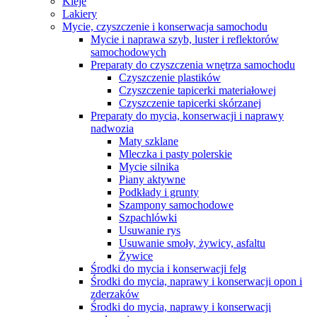
Kleje
Lakiery
Mycie, czyszczenie i konserwacja samochodu
Mycie i naprawa szyb, luster i reflektorów
samochodowych
Preparaty do czyszczenia wnętrza samochodu
Czyszczenie plastików
Czyszczenie tapicerki materiałowej
Czyszczenie tapicerki skórzanej
Preparaty do mycia, konserwacji i naprawy
nadwozia
Maty szklane
Mleczka i pasty polerskie
Mycie silnika
Piany aktywne
Podkłady i grunty
Szampony samochodowe
Szpachlówki
Usuwanie rys
Usuwanie smoły, żywicy, asfaltu
Żywice
Środki do mycia i konserwacji felg
Środki do mycia, naprawy i konserwacji opon i
zderzaków
Środki do mycia, naprawy i konserwacji