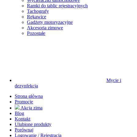
Wycieraczki samochodowe
Ramki do tablic rejestracyjnych
Tachografy
Rękawice
Gadżety motoryzacyjne
Akcesoria zimowe
Pozostałe
Mycie i
dezynfekcja
Strona główna
Promocje
Akcja zima
Blog
Kontakt
Ulubione produkty
Porównaj
Logowanie / Rejestracja