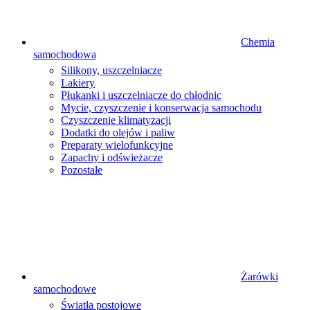
Chemia
samochodowa
Silikony, uszczelniacze
Lakiery
Płukanki i uszczelniacze do chłodnic
Mycie, czyszczenie i konserwacja samochodu
Czyszczenie klimatyzacji
Dodatki do olejów i paliw
Preparaty wielofunkcyjne
Zapachy i odświeżacze
Pozostałe
Żarówki
samochodowe
Światła postojowe