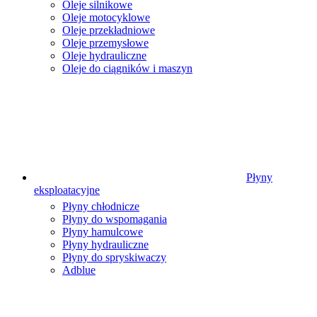
Oleje silnikowe
Oleje motocyklowe
Oleje przekładniowe
Oleje przemysłowe
Oleje hydrauliczne
Oleje do ciągników i maszyn
Płyny
eksploatacyjne
Płyny chłodnicze
Płyny do wspomagania
Płyny hamulcowe
Płyny hydrauliczne
Płyny do spryskiwaczy
Adblue