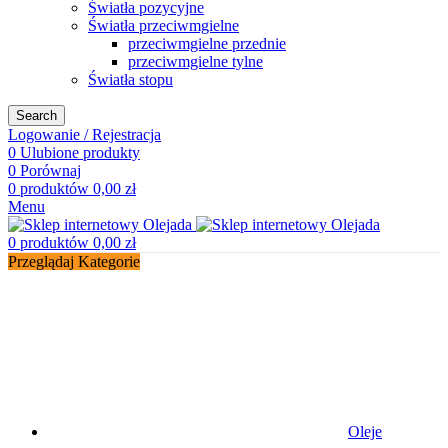
Światła pozycyjne
Światła przeciwmgielne
przeciwmgielne przednie
przeciwmgielne tylne
Światła stopu
Search
Logowanie / Rejestracja
0
Ulubione produkty
0
Porównaj
0
produktów
0,00
zł
Menu
0
produktów
0,00
zł
Przeglądaj Kategorie
Oleje