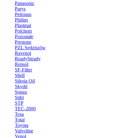
Panasonic
Parys
Petronas
Philips
Plastmal
Polchem
Pozostałe
Prestone
PZL Sędziszów
Ravenol
ReadySteady
Repsol
SF-Filter
Shell
Silesia Oil
Skydd
Sonax
Stihl
STP
TEC-2000
Tesa
Total
Toyota
Valvoline
Venol