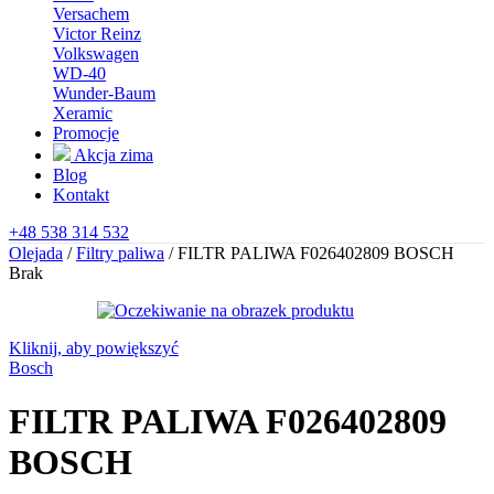
Versachem
Victor Reinz
Volkswagen
WD-40
Wunder-Baum
Xeramic
Promocje
Akcja zima
Blog
Kontakt
+48 538 314 532
Olejada
/
Filtry paliwa
/
FILTR PALIWA F026402809 BOSCH
Brak
Kliknij, aby powiększyć
Bosch
FILTR PALIWA F026402809
BOSCH