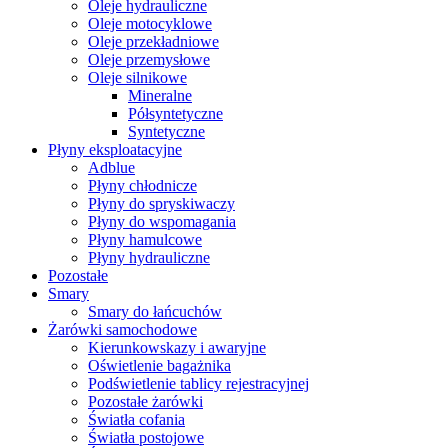
Oleje hydrauliczne
Oleje motocyklowe
Oleje przekładniowe
Oleje przemysłowe
Oleje silnikowe
Mineralne
Półsyntetyczne
Syntetyczne
Płyny eksploatacyjne
Adblue
Płyny chłodnicze
Płyny do spryskiwaczy
Płyny do wspomagania
Płyny hamulcowe
Płyny hydrauliczne
Pozostałe
Smary
Smary do łańcuchów
Żarówki samochodowe
Kierunkowskazy i awaryjne
Oświetlenie bagażnika
Podświetlenie tablicy rejestracyjnej
Pozostałe żarówki
Światła cofania
Światła postojowe