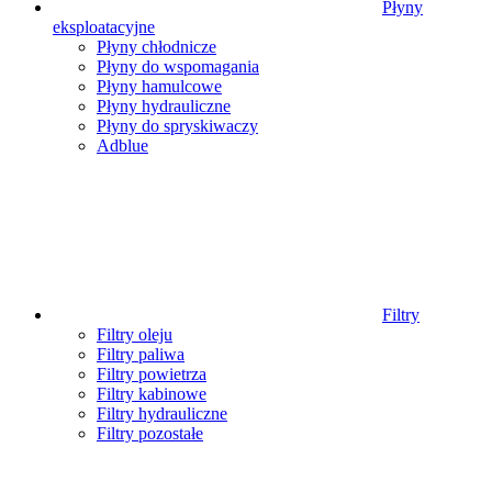
Płyny
eksploatacyjne
Płyny chłodnicze
Płyny do wspomagania
Płyny hamulcowe
Płyny hydrauliczne
Płyny do spryskiwaczy
Adblue
Filtry
Filtry oleju
Filtry paliwa
Filtry powietrza
Filtry kabinowe
Filtry hydrauliczne
Filtry pozostałe