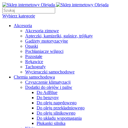
Wybierz kategorię
Akcesoria
Akcesoria zimowe
Apteczki, kamizelki, gaśnice, trójkąty
Gadżety motoryzacyjne
Opaski
Pochłaniacze wilgoci
Pozostałe
Rękawice
Tachografy
Wycieraczki samochodowe
Chemia samochodowa
Czyszczenie klimatyzacji
Dodatki do olejów i paliw
Do AdBlue
Do benzyny
Do oleju napędowego
Do oleju przekładniowego
Do oleju silnikowego
Do układu wspomagania
Płukanki silnika