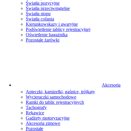
Światła pozycyjne
Światła przeciwmgielne
Światła stopu
Światła cofania
Kierunkowskazy i awaryjne
Podświetlenie tablicy rejestracyjnej
Oświetlenie bagażnika
Pozostałe żarówki
Akcesoria
Apteczki, kamizelki, gaśnice, trójkąty
Wycieraczki samochodowe
Ramki do tablic rejestracyjnych
Tachografy
Rękawice
Gadżety motoryzacyjne
Akcesoria zimowe
Pozostałe