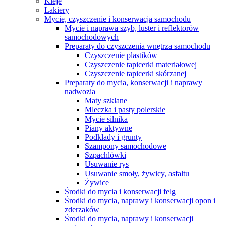
Kleje
Lakiery
Mycie, czyszczenie i konserwacja samochodu
Mycie i naprawa szyb, luster i reflektorów
samochodowych
Preparaty do czyszczenia wnętrza samochodu
Czyszczenie plastików
Czyszczenie tapicerki materiałowej
Czyszczenie tapicerki skórzanej
Preparaty do mycia, konserwacji i naprawy
nadwozia
Maty szklane
Mleczka i pasty polerskie
Mycie silnika
Piany aktywne
Podkłady i grunty
Szampony samochodowe
Szpachlówki
Usuwanie rys
Usuwanie smoły, żywicy, asfaltu
Żywice
Środki do mycia i konserwacji felg
Środki do mycia, naprawy i konserwacji opon i
zderzaków
Środki do mycia, naprawy i konserwacji