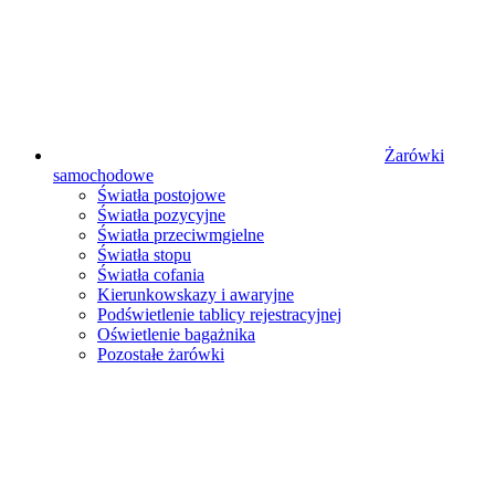
Żarówki
samochodowe
Światła postojowe
Światła pozycyjne
Światła przeciwmgielne
Światła stopu
Światła cofania
Kierunkowskazy i awaryjne
Podświetlenie tablicy rejestracyjnej
Oświetlenie bagażnika
Pozostałe żarówki