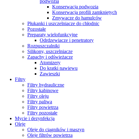
podwozia
Konserwacja podwozia
Konserwacja profili zamkniętych
Zmywacze do hamulców
Płukanki i uszczelniacze do chłodnic
Pozostałe
Preparaty wielofunkcyjne
Odrdzewiacze i penetratory
Rozpuszczalniki
Silikony, uszczelniacze
Zapachy i odświeżacze
Atomizery
Do kratki nawiewu
Zawieszki
Filtry
Filtry hydrauliczne
Filtry kabinowe
Filtry oleju
Filtry paliwa
Filtry powietrza
Filtry pozostałe
Mycie i dezynfekcja
Oleje
Oleje do ciągników i maszyn
Oleje filtrów powietrza