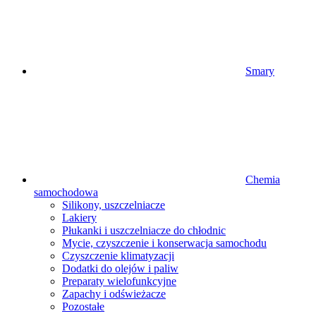
Smary
Chemia
samochodowa
Silikony, uszczelniacze
Lakiery
Płukanki i uszczelniacze do chłodnic
Mycie, czyszczenie i konserwacja samochodu
Czyszczenie klimatyzacji
Dodatki do olejów i paliw
Preparaty wielofunkcyjne
Zapachy i odświeżacze
Pozostałe