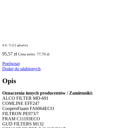
4.4 / 5 (12 głosów)
95,57
zł
Cena netto:
77,70
zł
Porównaj
Dodaj do ulubionych
Opis
Oznaczenia innych producentów / Zamienniki:
ALCO FILTER MD-691
COMLINE EFF247
CoopersFiaam FA6064ECO
FILTRON PE973/7
FRAM C11193ECO
GUD FILTERS M132