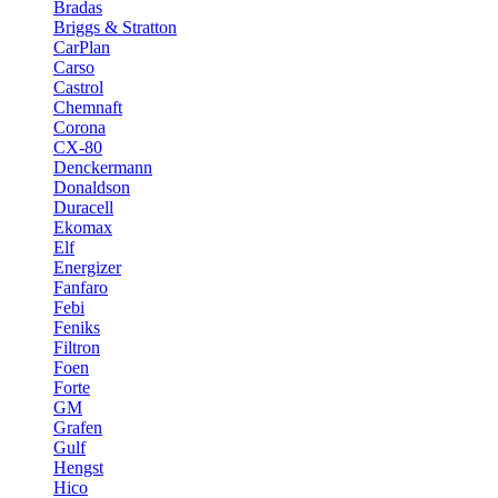
Bradas
Briggs & Stratton
CarPlan
Carso
Castrol
Chemnaft
Corona
CX-80
Denckermann
Donaldson
Duracell
Ekomax
Elf
Energizer
Fanfaro
Febi
Feniks
Filtron
Foen
Forte
GM
Grafen
Gulf
Hengst
Hico