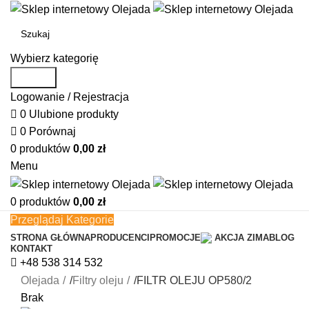
Wybierz kategorię
Search
Logowanie / Rejestracja
0
Ulubione produkty
0
Porównaj
0
produktów
0,00
zł
Menu
0
produktów
0,00
zł
Przeglądaj Kategorie
STRONA GŁÓWNA
PRODUCENCI
PROMOCJE
AKCJA ZIMA
BLOG
KONTAKT
+48 538 314 532
Olejada
/
Filtry oleju
/
FILTR OLEJU OP580/2
Brak