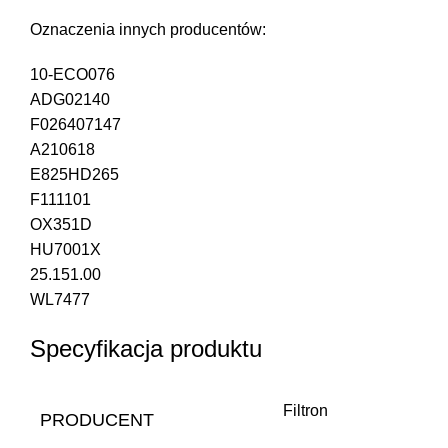
Oznaczenia innych producentów:
10-ECO076
ADG02140
F026407147
A210618
E825HD265
F111101
OX351D
HU7001X
25.151.00
WL7477
Specyfikacja produktu
Filtron
PRODUCENT