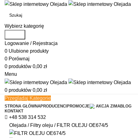
Wybierz kategorię
Search
Logowanie / Rejestracja
0
Ulubione produkty
0
Porównaj
0
produktów
0,00
zł
Menu
0
produktów
0,00
zł
Przeglądaj Kategorie
STRONA GŁÓWNA
PRODUCENCI
PROMOCJE
AKCJA ZIMA
BLOG
KONTAKT
+48 538 314 532
Olejada
/
Filtry oleju
/
FILTR OLEJU OE674/5