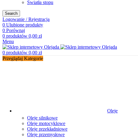
Światła stopu
Search
Logowanie / Rejestracja
0
Ulubione produkty
0
Porównaj
0
produktów
0,00
zł
Menu
0
produktów
0,00
zł
Przeglądaj Kategorie
Oleje
Oleje silnikowe
Oleje motocyklowe
Oleje przekładniowe
Oleje przemysłowe