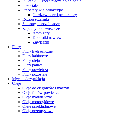
Płukanki i uszczelniacze do chłodnic
Pozostałe
Preparaty wielofunkcyjne
Odrdzewiacze i penetratory
Rozpuszczalniki
Silikony, uszczelniacze
Zapachy i odświeżacze
Atomizery
Do kratki nawiewu
Zawieszki
Filtry
Filtry hydrauliczne
Filtry kabinowe
Filtry oleju
Filtry paliwa
Filtry powietrza
Filtry pozostałe
Mycie i dezynfekcja
Oleje
Oleje do ciągników i maszyn
Oleje filtrów powietrza
Oleje hydrauliczne
Oleje motocyklowe
Oleje przekładniowe
Oleje przemysłowe