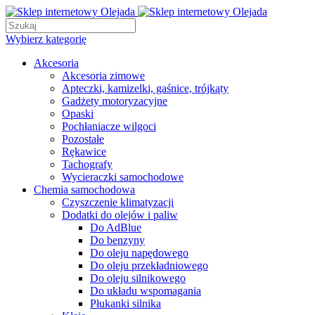
Wybierz kategorię
Akcesoria
Akcesoria zimowe
Apteczki, kamizelki, gaśnice, trójkąty
Gadżety motoryzacyjne
Opaski
Pochłaniacze wilgoci
Pozostałe
Rękawice
Tachografy
Wycieraczki samochodowe
Chemia samochodowa
Czyszczenie klimatyzacji
Dodatki do olejów i paliw
Do AdBlue
Do benzyny
Do oleju napędowego
Do oleju przekładniowego
Do oleju silnikowego
Do układu wspomagania
Płukanki silnika