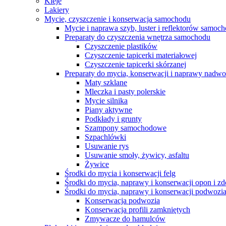
Kleje
Lakiery
Mycie, czyszczenie i konserwacja samochodu
Mycie i naprawa szyb, luster i reflektorów samo
Preparaty do czyszczenia wnętrza samochodu
Czyszczenie plastików
Czyszczenie tapicerki materiałowej
Czyszczenie tapicerki skórzanej
Preparaty do mycia, konserwacji i naprawy nadwo
Maty szklane
Mleczka i pasty polerskie
Mycie silnika
Piany aktywne
Podkłady i grunty
Szampony samochodowe
Szpachlówki
Usuwanie rys
Usuwanie smoły, żywicy, asfaltu
Żywice
Środki do mycia i konserwacji felg
Środki do mycia, naprawy i konserwacji opon i z
Środki do mycia, naprawy i konserwacji podwozi
Konserwacja podwozia
Konserwacja profili zamkniętych
Zmywacze do hamulców