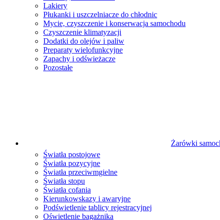
Lakiery
Płukanki i uszczelniacze do chłodnic
Mycie, czyszczenie i konserwacja samochodu
Czyszczenie klimatyzacji
Dodatki do olejów i paliw
Preparaty wielofunkcyjne
Zapachy i odświeżacze
Pozostałe
Żarówki samo
Światła postojowe
Światła pozycyjne
Światła przeciwmgielne
Światła stopu
Światła cofania
Kierunkowskazy i awaryjne
Podświetlenie tablicy rejestracyjnej
Oświetlenie bagażnika