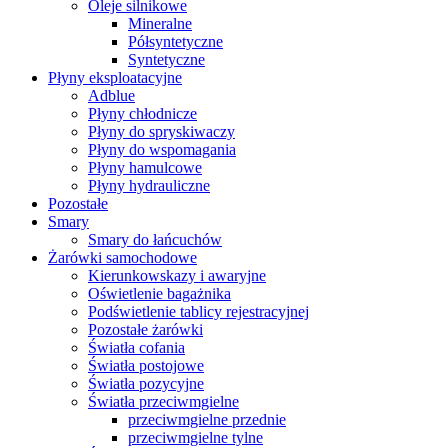
Oleje silnikowe
Mineralne
Półsyntetyczne
Syntetyczne
Płyny eksploatacyjne
Adblue
Płyny chłodnicze
Płyny do spryskiwaczy
Płyny do wspomagania
Płyny hamulcowe
Płyny hydrauliczne
Pozostałe
Smary
Smary do łańcuchów
Żarówki samochodowe
Kierunkowskazy i awaryjne
Oświetlenie bagażnika
Podświetlenie tablicy rejestracyjnej
Pozostałe żarówki
Światła cofania
Światła postojowe
Światła pozycyjne
Światła przeciwmgielne
przeciwmgielne przednie
przeciwmgielne tylne