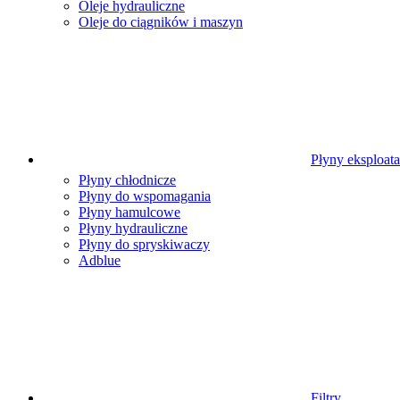
Oleje hydrauliczne
Oleje do ciągników i maszyn
Płyny eksploat
Płyny chłodnicze
Płyny do wspomagania
Płyny hamulcowe
Płyny hydrauliczne
Płyny do spryskiwaczy
Adblue
Filtry