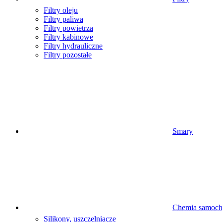
Filtry oleju
Filtry paliwa
Filtry powietrza
Filtry kabinowe
Filtry hydrauliczne
Filtry pozostałe
Smary
Chemia samoc
Silikony, uszczelniacze