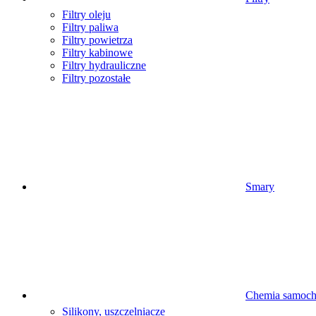
Filtry oleju
Filtry paliwa
Filtry powietrza
Filtry kabinowe
Filtry hydrauliczne
Filtry pozostałe
Smary
Chemia samoc
Silikony, uszczelniacze