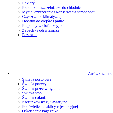
Lakiery
Płukanki i uszczelniacze do chłodnic
Mycie, czyszczenie i konserwacja samochodu
Czyszczenie klimatyzacji
Dodatki do olejów i paliw
Preparaty wielofunkcyjne
Zapachy i odświeżacze
Pozostałe
Żarówki samo
Światła postojowe
Światła pozycyjne
Światła przeciwmgielne
Światła stopu
Światła cofania
Kierunkowskazy i awaryjne
Podświetlenie tablicy rejestracyjnej
Oświetlenie bagażnika