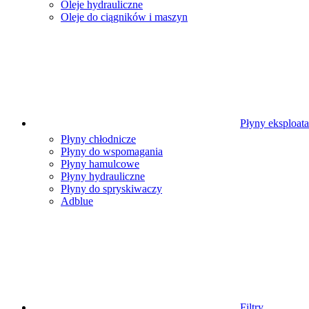
Oleje hydrauliczne
Oleje do ciągników i maszyn
Płyny eksploat
Płyny chłodnicze
Płyny do wspomagania
Płyny hamulcowe
Płyny hydrauliczne
Płyny do spryskiwaczy
Adblue
Filtry