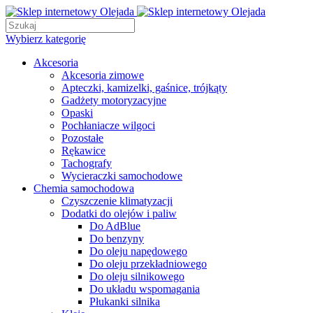
Wybierz kategorię
Akcesoria
Akcesoria zimowe
Apteczki, kamizelki, gaśnice, trójkąty
Gadżety motoryzacyjne
Opaski
Pochłaniacze wilgoci
Pozostałe
Rękawice
Tachografy
Wycieraczki samochodowe
Chemia samochodowa
Czyszczenie klimatyzacji
Dodatki do olejów i paliw
Do AdBlue
Do benzyny
Do oleju napędowego
Do oleju przekładniowego
Do oleju silnikowego
Do układu wspomagania
Płukanki silnika