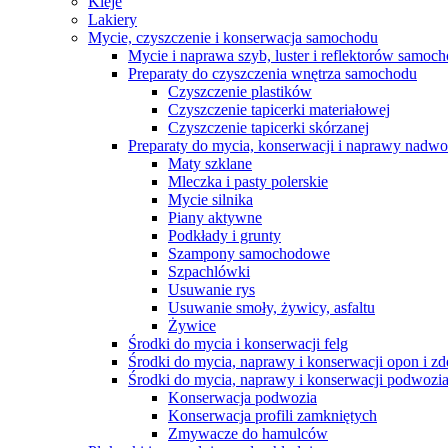
Kleje
Lakiery
Mycie, czyszczenie i konserwacja samochodu
Mycie i naprawa szyb, luster i reflektorów samo
Preparaty do czyszczenia wnętrza samochodu
Czyszczenie plastików
Czyszczenie tapicerki materiałowej
Czyszczenie tapicerki skórzanej
Preparaty do mycia, konserwacji i naprawy nadwo
Maty szklane
Mleczka i pasty polerskie
Mycie silnika
Piany aktywne
Podkłady i grunty
Szampony samochodowe
Szpachlówki
Usuwanie rys
Usuwanie smoły, żywicy, asfaltu
Żywice
Środki do mycia i konserwacji felg
Środki do mycia, naprawy i konserwacji opon i z
Środki do mycia, naprawy i konserwacji podwozi
Konserwacja podwozia
Konserwacja profili zamkniętych
Zmywacze do hamulców