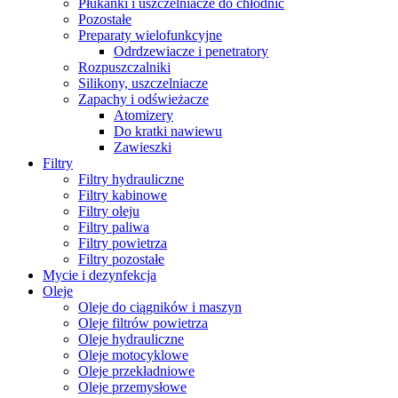
Płukanki i uszczelniacze do chłodnic
Pozostałe
Preparaty wielofunkcyjne
Odrdzewiacze i penetratory
Rozpuszczalniki
Silikony, uszczelniacze
Zapachy i odświeżacze
Atomizery
Do kratki nawiewu
Zawieszki
Filtry
Filtry hydrauliczne
Filtry kabinowe
Filtry oleju
Filtry paliwa
Filtry powietrza
Filtry pozostałe
Mycie i dezynfekcja
Oleje
Oleje do ciągników i maszyn
Oleje filtrów powietrza
Oleje hydrauliczne
Oleje motocyklowe
Oleje przekładniowe
Oleje przemysłowe