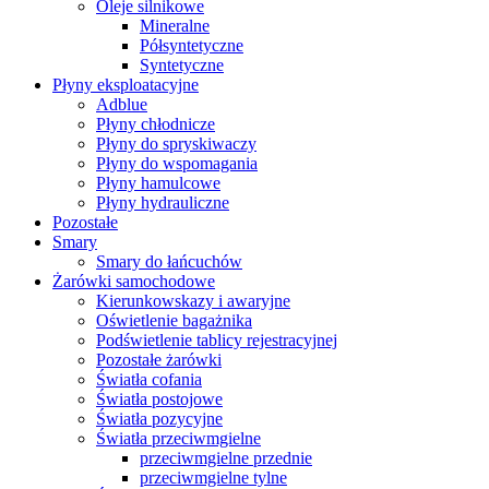
Oleje silnikowe
Mineralne
Półsyntetyczne
Syntetyczne
Płyny eksploatacyjne
Adblue
Płyny chłodnicze
Płyny do spryskiwaczy
Płyny do wspomagania
Płyny hamulcowe
Płyny hydrauliczne
Pozostałe
Smary
Smary do łańcuchów
Żarówki samochodowe
Kierunkowskazy i awaryjne
Oświetlenie bagażnika
Podświetlenie tablicy rejestracyjnej
Pozostałe żarówki
Światła cofania
Światła postojowe
Światła pozycyjne
Światła przeciwmgielne
przeciwmgielne przednie
przeciwmgielne tylne