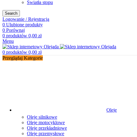
Światła stopu
Search
Logowanie / Rejestracja
0
Ulubione produkty
0
Porównaj
0
produktów
0,00
zł
Menu
0
produktów
0,00
zł
Przeglądaj Kategorie
Oleje
Oleje silnikowe
Oleje motocyklowe
Oleje przekładniowe
Oleje przemysłowe