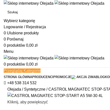
Wybierz kategorię
Logowanie / Rejestracja
0
Ulubione produkty
0
Porównaj
0
produktów
0,00
zł
Menu
0
produktów
0,00
zł
Przeglądaj Kategorie
STRONA GŁÓWNA
PRODUCENCI
PROMOCJE
AKCJA ZIMA
BLOG
KO
+48 538 314 532
Olejada
/
Syntetyczne
/
CASTROL MAGNATEC STOP-STAR
Kliknij, aby powiększyć