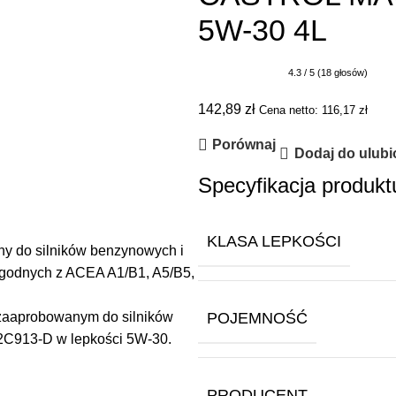
5W-30 4L
4.3 / 5 (18 głosów)
142,89
zł
Cena netto:
116,17
zł
Porównaj
Dodaj do ulub
Specyfikacja produkt
KLASA LEPKOŚCI
 do silników benzynowych i
 zgodnych z ACEA A1/B1, A5/B5,
aaprobowanym do silników
POJEMNOŚĆ
C913-D w lepkości 5W-30.
PRODUCENT