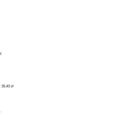
ł
:
35,43
zł
ł