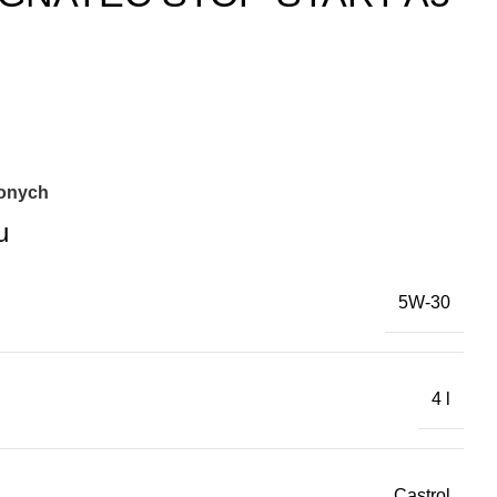
ionych
u
5W-30
4 l
Castrol