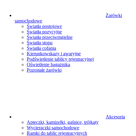
Żarówki
samochodowe
Światła postojowe
Światła pozycyjne
Światła przeciwmgielne
Światła stopu
Światła cofania
Kierunkowskazy i awaryjne
Podświetlenie tablicy rejestracyjnej
Oświetlenie bagażnika
Pozostałe żarówki
Akcesoria
Apteczki, kamizelki, gaśnice, trójkąty
Wycieraczki samochodowe
Ramki do tablic rejestracyjnych