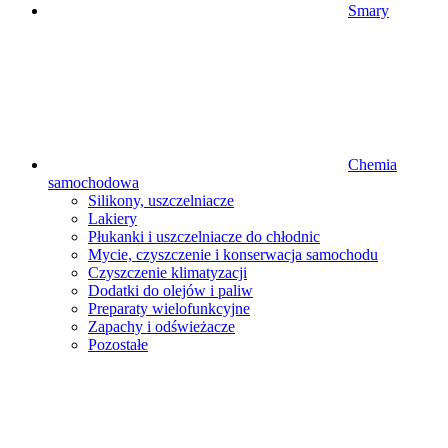
Smary
Chemia
samochodowa
Silikony, uszczelniacze
Lakiery
Płukanki i uszczelniacze do chłodnic
Mycie, czyszczenie i konserwacja samochodu
Czyszczenie klimatyzacji
Dodatki do olejów i paliw
Preparaty wielofunkcyjne
Zapachy i odświeżacze
Pozostałe