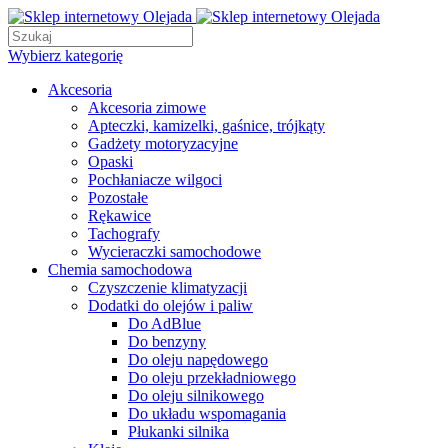
Wybierz kategorię
Akcesoria
Akcesoria zimowe
Apteczki, kamizelki, gaśnice, trójkąty
Gadżety motoryzacyjne
Opaski
Pochłaniacze wilgoci
Pozostałe
Rękawice
Tachografy
Wycieraczki samochodowe
Chemia samochodowa
Czyszczenie klimatyzacji
Dodatki do olejów i paliw
Do AdBlue
Do benzyny
Do oleju napędowego
Do oleju przekładniowego
Do oleju silnikowego
Do układu wspomagania
Płukanki silnika