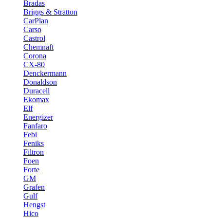
Bradas
Briggs & Stratton
CarPlan
Carso
Castrol
Chemnaft
Corona
CX-80
Denckermann
Donaldson
Duracell
Ekomax
Elf
Energizer
Fanfaro
Febi
Feniks
Filtron
Foen
Forte
GM
Grafen
Gulf
Hengst
Hico