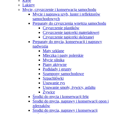
Kleje
Lakiery
Mycie, czyszczenie i konserwacja samochodu
Mycie i naprawa szyb, luster i reflektorów
samochodowych
Preparaty do czyszczenia wnętrza samochodu
Czyszczenie plastików
Czyszczenie tapicerki materiałowej
Czyszczenie tapicerki skórzanej
Preparaty do mycia, konserwacji i naprawy
nadwozia
Maty szklane
Mleczka i pasty polerskie
Mycie silnika
Piany aktywne
Podkłady i grunty
Szampony samochodowe
Szpachlówki
Usuwanie rys
Usuwanie smoły, żywicy, asfaltu
Żywice
Środki do mycia i konserwacji felg
Środki do mycia, naprawy i konserwacji opon i
zderzaków
Środki do mycia, naprawy i konserwacji