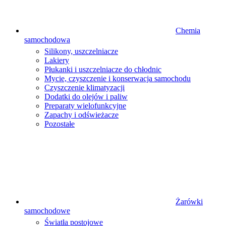
Chemia
samochodowa
Silikony, uszczelniacze
Lakiery
Płukanki i uszczelniacze do chłodnic
Mycie, czyszczenie i konserwacja samochodu
Czyszczenie klimatyzacji
Dodatki do olejów i paliw
Preparaty wielofunkcyjne
Zapachy i odświeżacze
Pozostałe
Żarówki
samochodowe
Światła postojowe