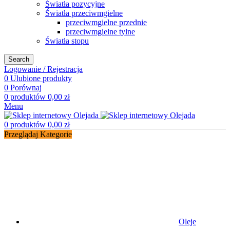
Światła pozycyjne
Światła przeciwmgielne
przeciwmgielne przednie
przeciwmgielne tylne
Światła stopu
Search
Logowanie / Rejestracja
0
Ulubione produkty
0
Porównaj
0
produktów
0,00
zł
Menu
0
produktów
0,00
zł
Przeglądaj Kategorie
Oleje