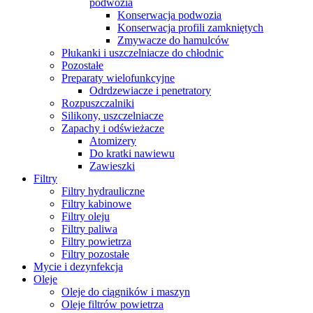
podwozia
Konserwacja podwozia
Konserwacja profili zamkniętych
Zmywacze do hamulców
Płukanki i uszczelniacze do chłodnic
Pozostałe
Preparaty wielofunkcyjne
Odrdzewiacze i penetratory
Rozpuszczalniki
Silikony, uszczelniacze
Zapachy i odświeżacze
Atomizery
Do kratki nawiewu
Zawieszki
Filtry
Filtry hydrauliczne
Filtry kabinowe
Filtry oleju
Filtry paliwa
Filtry powietrza
Filtry pozostałe
Mycie i dezynfekcja
Oleje
Oleje do ciągników i maszyn
Oleje filtrów powietrza