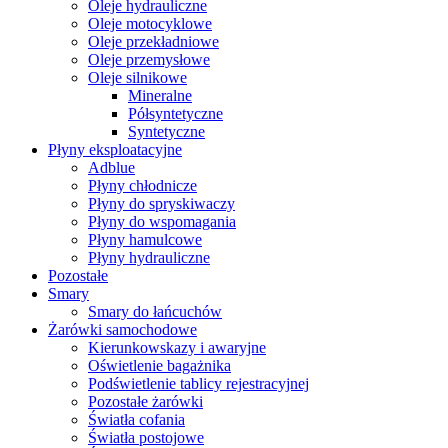
Oleje hydrauliczne
Oleje motocyklowe
Oleje przekładniowe
Oleje przemysłowe
Oleje silnikowe
Mineralne
Półsyntetyczne
Syntetyczne
Płyny eksploatacyjne
Adblue
Płyny chłodnicze
Płyny do spryskiwaczy
Płyny do wspomagania
Płyny hamulcowe
Płyny hydrauliczne
Pozostałe
Smary
Smary do łańcuchów
Żarówki samochodowe
Kierunkowskazy i awaryjne
Oświetlenie bagażnika
Podświetlenie tablicy rejestracyjnej
Pozostałe żarówki
Światła cofania
Światła postojowe