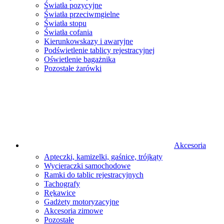
Światła pozycyjne
Światła przeciwmgielne
Światła stopu
Światła cofania
Kierunkowskazy i awaryjne
Podświetlenie tablicy rejestracyjnej
Oświetlenie bagażnika
Pozostałe żarówki
Akcesoria
Apteczki, kamizelki, gaśnice, trójkąty
Wycieraczki samochodowe
Ramki do tablic rejestracyjnych
Tachografy
Rękawice
Gadżety motoryzacyjne
Akcesoria zimowe
Pozostałe