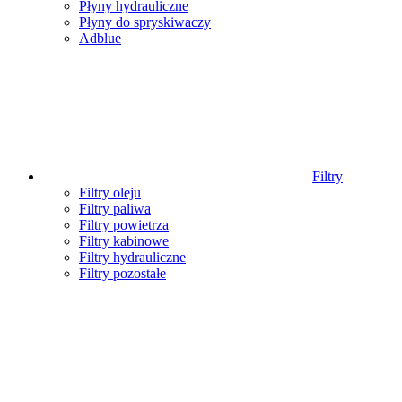
Płyny hydrauliczne
Płyny do spryskiwaczy
Adblue
Filtry
Filtry oleju
Filtry paliwa
Filtry powietrza
Filtry kabinowe
Filtry hydrauliczne
Filtry pozostałe