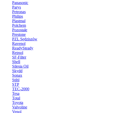
Panasonic
Parys
Petronas
Philips
Plastmal
Polchem
Pozostałe
Prestone
PZL Sędziszów
Ravenol
ReadySteady
Repsol
SF-Filter
Shell
Silesia Oil
Skydd
Sonax
Stihl
STP
TEC-2000
Tesa
Total
Toyota
Valvoline
Venol