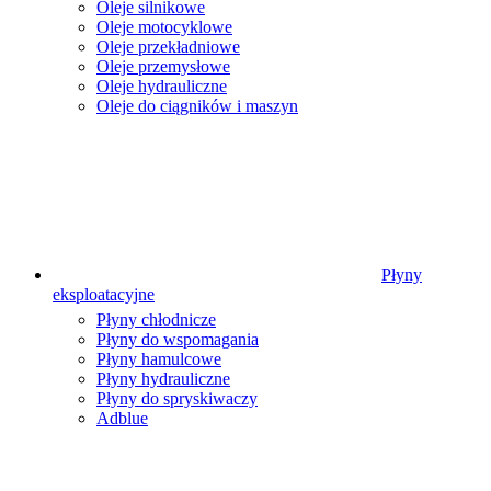
Oleje silnikowe
Oleje motocyklowe
Oleje przekładniowe
Oleje przemysłowe
Oleje hydrauliczne
Oleje do ciągników i maszyn
Płyny
eksploatacyjne
Płyny chłodnicze
Płyny do wspomagania
Płyny hamulcowe
Płyny hydrauliczne
Płyny do spryskiwaczy
Adblue