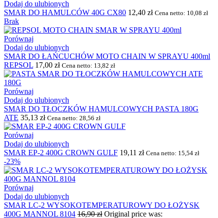
Dodaj do ulubionych
SMAR DO HAMULCÓW 40G CX80
12,40
zł
Cena netto:
10,08
zł
Brak
Porównaj
Dodaj do ulubionych
SMAR DO ŁAŃCUCHÓW MOTO CHAIN W SPRAYU 400ml
REPSOL
17,00
zł
Cena netto:
13,82
zł
Porównaj
Dodaj do ulubionych
SMAR DO TŁOCZKÓW HAMULCOWYCH PASTA 180G
ATE
35,13
zł
Cena netto:
28,56
zł
Porównaj
Dodaj do ulubionych
SMAR EP-2 400G CROWN GULF
19,11
zł
Cena netto:
15,54
zł
-23%
Porównaj
Dodaj do ulubionych
SMAR LC-2 WYSOKOTEMPERATUROWY DO ŁOŻYSK
400G MANNOL 8104
16,90
zł
Original price was: