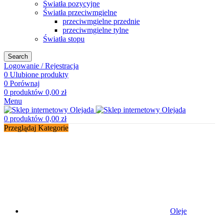
Światła pozycyjne
Światła przeciwmgielne
przeciwmgielne przednie
przeciwmgielne tylne
Światła stopu
Search
Logowanie / Rejestracja
0
Ulubione produkty
0
Porównaj
0
produktów
0,00
zł
Menu
0
produktów
0,00
zł
Przeglądaj Kategorie
Oleje