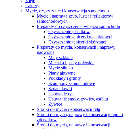
Kleje
Lakiery
Mycie, czyszczenie i konserwacja samochodu
Mycie i naprawa szyb, luster i reflektorów
samochodowych
Preparaty do czyszczenia wnętrza samochodu
Czyszczenie plastików
Czyszczenie tapicerki materiałowej
Czyszczenie tapicerki skórzanej
Preparaty do mycia, konserwacji i naprawy
nadwozia
Maty szklane
Mleczka i pasty polerskie
Mycie silnika
Piany aktywne
Podkłady i grunty
Szampony samochodowe
Szpachlówki
Usuwanie rys
Usuwanie smoły, żywicy, asfaltu
Żywice
Środki do mycia i konserwacji felg
Środki do mycia, naprawy i konserwacji opon i
zderzaków
Środki do mycia, naprawy i konserwacji