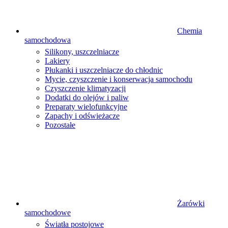
Chemia
samochodowa
Silikony, uszczelniacze
Lakiery
Płukanki i uszczelniacze do chłodnic
Mycie, czyszczenie i konserwacja samochodu
Czyszczenie klimatyzacji
Dodatki do olejów i paliw
Preparaty wielofunkcyjne
Zapachy i odświeżacze
Pozostałe
Żarówki
samochodowe
Światła postojowe