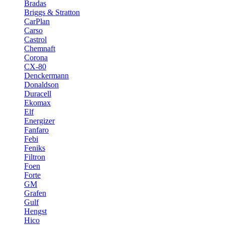
Bradas
Briggs & Stratton
CarPlan
Carso
Castrol
Chemnaft
Corona
CX-80
Denckermann
Donaldson
Duracell
Ekomax
Elf
Energizer
Fanfaro
Febi
Feniks
Filtron
Foen
Forte
GM
Grafen
Gulf
Hengst
Hico