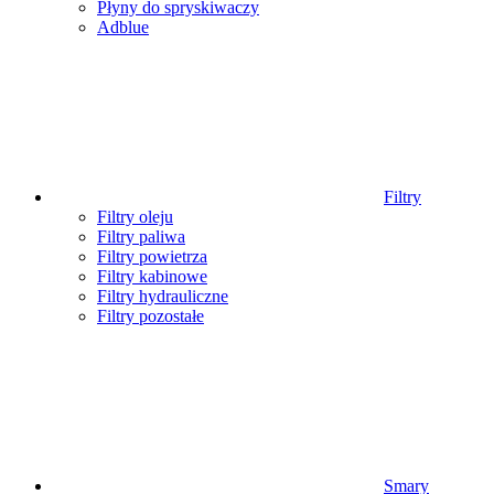
Płyny do spryskiwaczy
Adblue
Filtry
Filtry oleju
Filtry paliwa
Filtry powietrza
Filtry kabinowe
Filtry hydrauliczne
Filtry pozostałe
Smary