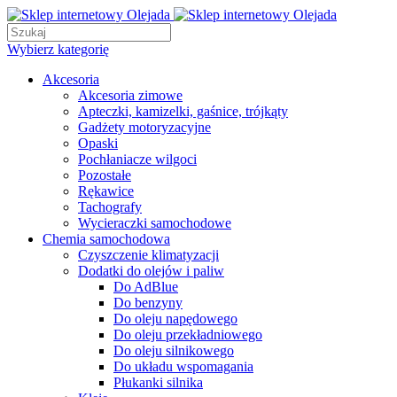
Wybierz kategorię
Akcesoria
Akcesoria zimowe
Apteczki, kamizelki, gaśnice, trójkąty
Gadżety motoryzacyjne
Opaski
Pochłaniacze wilgoci
Pozostałe
Rękawice
Tachografy
Wycieraczki samochodowe
Chemia samochodowa
Czyszczenie klimatyzacji
Dodatki do olejów i paliw
Do AdBlue
Do benzyny
Do oleju napędowego
Do oleju przekładniowego
Do oleju silnikowego
Do układu wspomagania
Płukanki silnika