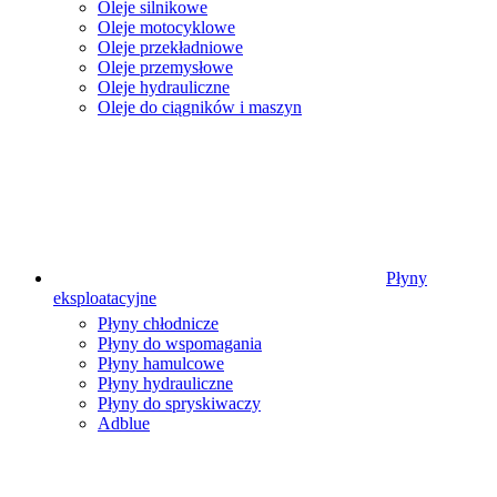
Oleje silnikowe
Oleje motocyklowe
Oleje przekładniowe
Oleje przemysłowe
Oleje hydrauliczne
Oleje do ciągników i maszyn
Płyny
eksploatacyjne
Płyny chłodnicze
Płyny do wspomagania
Płyny hamulcowe
Płyny hydrauliczne
Płyny do spryskiwaczy
Adblue