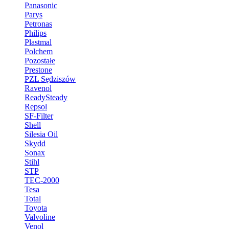
Panasonic
Parys
Petronas
Philips
Plastmal
Polchem
Pozostałe
Prestone
PZL Sędziszów
Ravenol
ReadySteady
Repsol
SF-Filter
Shell
Silesia Oil
Skydd
Sonax
Stihl
STP
TEC-2000
Tesa
Total
Toyota
Valvoline
Venol