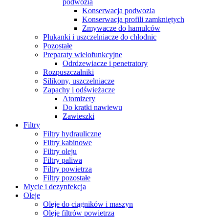
podwozia
Konserwacja podwozia
Konserwacja profili zamkniętych
Zmywacze do hamulców
Płukanki i uszczelniacze do chłodnic
Pozostałe
Preparaty wielofunkcyjne
Odrdzewiacze i penetratory
Rozpuszczalniki
Silikony, uszczelniacze
Zapachy i odświeżacze
Atomizery
Do kratki nawiewu
Zawieszki
Filtry
Filtry hydrauliczne
Filtry kabinowe
Filtry oleju
Filtry paliwa
Filtry powietrza
Filtry pozostałe
Mycie i dezynfekcja
Oleje
Oleje do ciągników i maszyn
Oleje filtrów powietrza