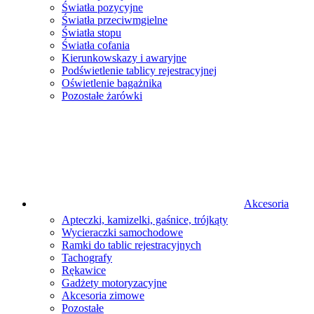
Światła pozycyjne
Światła przeciwmgielne
Światła stopu
Światła cofania
Kierunkowskazy i awaryjne
Podświetlenie tablicy rejestracyjnej
Oświetlenie bagażnika
Pozostałe żarówki
Akcesoria
Apteczki, kamizelki, gaśnice, trójkąty
Wycieraczki samochodowe
Ramki do tablic rejestracyjnych
Tachografy
Rękawice
Gadżety motoryzacyjne
Akcesoria zimowe
Pozostałe