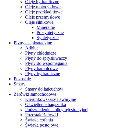
Oleje hydrauliczne
Oleje motocyklowe
Oleje przekładniowe
Oleje przemysłowe
Oleje silnikowe
Mineralne
Półsyntetyczne
Syntetyczne
Płyny eksploatacyjne
Adblue
Płyny chłodnicze
Płyny do spryskiwaczy
Płyny do wspomagania
Płyny hamulcowe
Płyny hydrauliczne
Pozostałe
Smary
Smary do łańcuchów
Żarówki samochodowe
Kierunkowskazy i awaryjne
Oświetlenie bagażnika
Podświetlenie tablicy rejestracyjnej
Pozostałe żarówki
Światła cofania
Światła postojowe